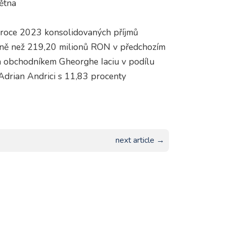
ětna
 roce 2023 konsolidovaných příjmů
éně než 219,20 milionů RON v předchozím
n obchodníkem Gheorghe Iaciu v podílu
Adrian Andrici s 11,83 procenty
next article →