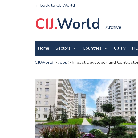
← back to CIJ.World
CIJ.
World
Archive
Home
Sectors
Countries
CIJ TV
HO
CIJ.World
>
Jobs
>
Impact Developer and Contractor