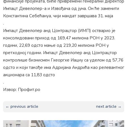
финансије пројеката, биће привремени генерални директор
Импацт Девелопер-а и Извођача од јуна. Он ће заменити
Константина Себећануа, чији мандат завршава 31. маја
.
Импацт Девелопер анд Цонтрацтор (ИМП) остварио је
консолидовани приход од 169,47 милиона РОН у 2023.
години, 22,69 одсто мање од 219,20 милиона РОН у
претходној години. Импацт Девелопер анд Цонтрацтор
контролише бизнисмен Гхеоргхе Иациу са уделом од 57,76
одсто и који такође има Адријана Андрића као релевантног
акционара са 11,83 одсто
.
Извор: Профит.ро
← previous article
next article →