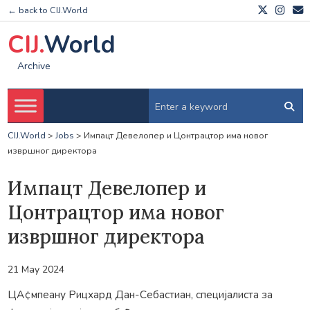
← back to CIJ.World
CIJ.
World
Archive
CIJ.World
>
Jobs
>
Импацт Девелопер и Цонтрацтор има новог
извршног директора
Импацт Девелопер и
Цонтрацтор има новог
извршног директора
21 May 2024
ЦА¢мпеану Рицхард Дан-Себастиан, специјалиста за