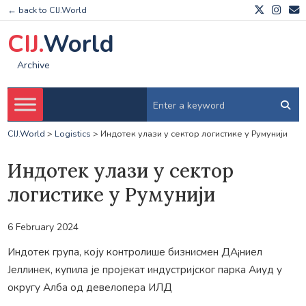
← back to CIJ.World
CIJ.
World
Archive
CIJ.World
>
Logistics
>
Индотек улази у сектор логистике у Румунији
Индотек улази у сектор
логистике у Румунији
6 February 2024
Индотек група, коју контролише бизнисмен ДА¡ниел
Јеллинек, купила је пројекат индустријског парка Аиуд у
округу Алба од девелопера ИЛД
.