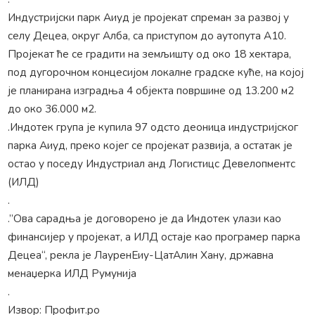
Индустријски парк Аиуд је пројекат спреман за развој у
селу Децеа, округ Алба, са приступом до аутопута А10.
Пројекат ће се градити на земљишту од око 18 хектара,
под дугорочном концесијом локалне градске куће, на којој
је планирана изградња 4 објекта површине од 13.200 м2
до око 36.000 м2.
.Индотек група је купила 97 одсто деоница индустријског
парка Аиуд, преко којег се пројекат развија, а остатак је
остао у поседу Индустриал анд Логистицс Девелопментс
(ИЛД)
.
.”Ова сарадња је договорено је да Индотек улази као
финансијер у пројекат, а ИЛД остаје као програмер парка
Децеа“, рекла је ЛауренЕиу-ЦатАлин Хану, државна
менаџерка ИЛД Румунија
.
Извор: Профит.ро