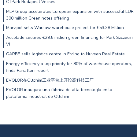
CTPark Budapest Vecsés
MLP Group accelerates European expansion with successful EUR
300 million Green notes offering
Marvipol sells Warsaw warehouse project for €53.38 Million
Accolade secures €29.5 million green financing for Park Szczecin
VI
GARBE sells logistics centre in Erding to Nuveen Real Estate
Energy efficiency a top priority for 80% of warehouse operators,
finds Panattoni report
EVOLOR在Oltchim工业平台上开设高科技工厂
EVOLOR inaugura una fábrica de alta tecnología en la
plataforma industrial de Oltchim