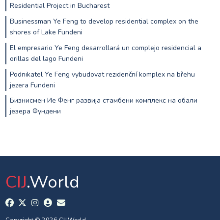
Residential Project in Bucharest
Businessman Ye Feng to develop residential complex on the
shores of Lake Fundeni
El empresario Ye Feng desarrollará un complejo residencial a
orillas del lago Fundeni
Podnikatel Ye Feng vybudovat rezidenční komplex na břehu
jezera Fundeni
Бизнисмен Ие Фенг развија стамбени комплекс на обали
језера Фундени
CIJ
.World
Copyright © 2026 CIJ.World