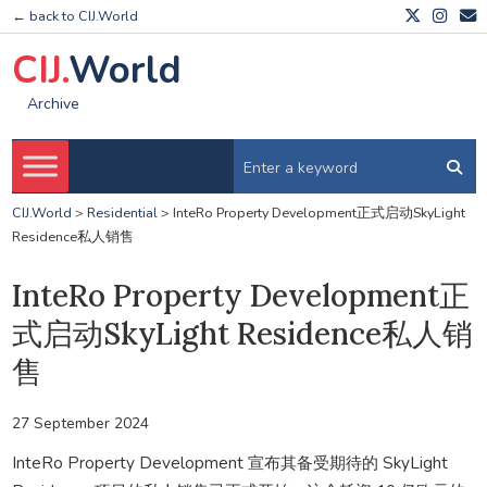
← back to CIJ.World
CIJ.
World
Archive
CIJ.World
>
Residential
>
InteRo Property Development正式启动SkyLight
Residence私人销售
InteRo Property Development正
式启动SkyLight Residence私人销
售
27 September 2024
InteRo Property Development 宣布其备受期待的 SkyLight