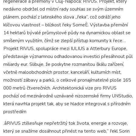
regenerace a přeměny v Cluj-Napoca: RIVUS. Projekt, který
nedávno obdržel od místní rady souhlas se svým územním
plánem, pochází z latinského slova „řeka“, což odráží jeho
klíčovou vlastnost – blízkost řeky SomeÈ. Výstavba přemění
14 hektarů bývalé průmyslové půdy na dynamickou oblast se
smíšeným využitím, čímž se zlepší přístup komunity k řece…
Projekt RIVUS, spolupráce mezi IULIUS a Atterbury Europe,
představuje významnou odhadovanou investici přesáhnout půl
miliardy eur. Slibuje, že poskytne rozmanitou škálu zařízení,
včetně maloobchodních prostor, kanceláří, kulturních míst,
možností zábavy a parků, o celkové pronajímatelné ploše 165
000 metrů čtverečních. Architektonická vize pro RIVUS
pochází od mezinárodně uznávané nizozemské firmy UNStudio,
která navrhla projekt tak, aby se hladce integroval s přírodním
prostředím
.âRIVUS ztělesňuje nepřetržitý tok života, energie a rozvoje,
který se snažíme dosáhnout přinést na tento web,“ řekl Sorin