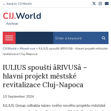
← back to CIJ.World
CIJ.
World
Archive
CIJ.World
>
Mixed-use
>
IULIUS spouští âRIVUSâ – hlavní projekt městské
revitalizace Cluj-Napoca
IULIUS spouští âRIVUSâ –
hlavní projekt městské
revitalizace Cluj-Napoca
10 September 2024
IULIUS Group odhalila název svého nového projektu městské