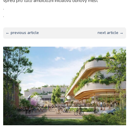
vpřed pro tuto ambiciózní iniciativu obnovy měst
.
.
← previous article
next article →