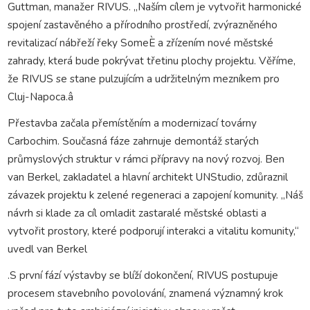
Guttman, manažer RIVUS. „Naším cílem je vytvořit harmonické
spojení zastavěného a přírodního prostředí, zvýrazněného
revitalizací nábřeží řeky SomeÈ a zřízením nové městské
zahrady, která bude pokrývat třetinu plochy projektu. Věříme,
že RIVUS se stane pulzujícím a udržitelným mezníkem pro
Cluj-Napoca.â
Přestavba začala přemístěním a modernizací továrny
Carbochim. Současná fáze zahrnuje demontáž starých
průmyslových struktur v rámci přípravy na nový rozvoj. Ben
van Berkel, zakladatel a hlavní architekt UNStudio, zdůraznil
závazek projektu k zelené regeneraci a zapojení komunity. „Náš
návrh si klade za cíl omladit zastaralé městské oblasti a
vytvořit prostory, které podporují interakci a vitalitu komunity,“
uvedl van Berkel
.S první fází výstavby se blíží dokončení, RIVUS postupuje
procesem stavebního povolování, znamená významný krok