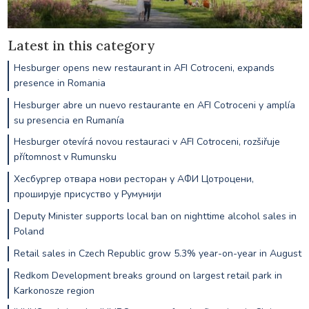
Latest in this category
Hesburger opens new restaurant in AFI Cotroceni, expands
presence in Romania
Hesburger abre un nuevo restaurante en AFI Cotroceni y amplía
su presencia en Rumanía
Hesburger otevírá novou restauraci v AFI Cotroceni, rozšiřuje
přítomnost v Rumunsku
Хесбургер отвара нови ресторан у АФИ Цотроцени,
проширује присуство у Румунији
Deputy Minister supports local ban on nighttime alcohol sales in
Poland
Retail sales in Czech Republic grow 5.3% year-on-year in August
Redkom Development breaks ground on largest retail park in
Karkonosze region