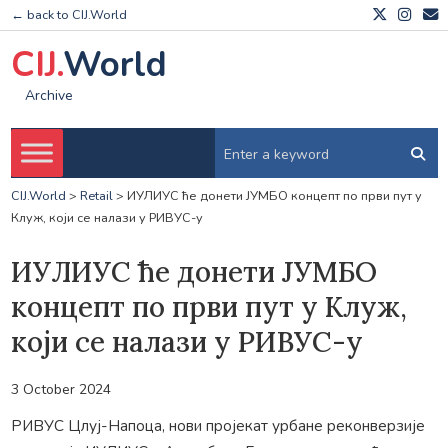
← back to CIJ.World
CIJ.
World
Archive
CIJ.World
>
Retail
>
ИУЛИУС ће донети ЈУМБО концепт по први пут у
Клуж, који се налази у РИВУС-у
ИУЛИУС ће донети ЈУМБО
концепт по први пут у Клуж,
који се налази у РИВУС-у
3 October 2024
РИВУС Цлуј-Напоца, нови пројекат урбане реконверзије