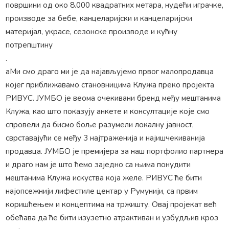
површини од око 8.000 квадратних метара, нудећи играчке,
производе за бебе, канцеларијски и канцеларијски
материјал, украсе, сезонске производе и кућну
потрепштину
.
аМи смо драго ми је да најављујемо првог малопродавца
којег приближавамо становницима Клужа преко пројекта
РИВУС. ЈУМБО је веома очекивани бренд међу мештанима
Клужа, као што показују анкете и консултације које смо
спровели да бисмо боље разумели локалну јавност,
сврставајући се међу 3 најтраженија и најишчекиванија
продавца. ЈУМБО је премијера за наш портфолио партнера
и драго нам је што ћемо заједно са њима понудити
мештанима Клужа искуства која желе. РИВУС ће бити
најопсежнији лифестиле центар у Румунији, са првим
коришћењем и концептима на тржишту. Овај пројекат већ
обећава да ће бити изузетно атрактиван и узбудљив кроз