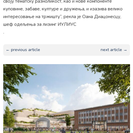
своју тематску разноликост, као и нове компоненте
куповине, забаве, културе и дружења, и изазива велико
интересовање на тржишту“, рекла је Оана Диацонесцу,
шеф одељења за лизинг ИУЛИУС
.
← previous article
next article →