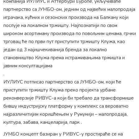
компанија ИУЛИУС и Аттербури Еуропе, укључиваће
партнерство са ЈУМБО-ом, једним од највећих малопродаја
играчака, кућних и сезонских производа на Балкану који
послује на локалном тржишту. Најпознатији по свом
широком асортиману производа по повољним ценама, грчки
трговац ће по први пут приступити тржишту Клужа, као
један од 3 најишчекиванија бренда за локално
становништво Клужа према истраживањима тржишта и
јавним консултацијама
.
ИУЛИУС потписао партнерство са ЈУМБО-ом, који ће
приступити тржишту Клужа преко пројекта урбане
реконверзије РИВУС-а који би требало да трансформише
бившу индустријску платформу у комплекс са вероватно
најразличитијим коришћењем у Румунији – малопродаја,
култура, забава, канцеларија, парк .
ЈУМБО концепт базиран у РИВУС-у простираће се на