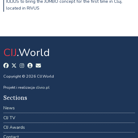
IULIUS to bring the JUMBO concept for the first time in Cluj,
located in RIVUS
CIJ
.World
Copyright © 2026 CIJ.World
Projekt i realizacja
clivio.pl
Sections
News
CIJ TV
CIJ Awards
Contact