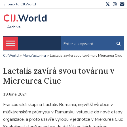
← back to CIJ.World
CIJ.
World
Archive
CIJ.World
>
Manufacturing
>
Lactalis zavírá svou továrnu v Miercurea Ciuc
Lactalis zavírá svou továrnu v
Miercurea Ciuc
19 June 2024
Francouzská skupina Lactalis Romania, největší výrobce v
mlékárenském průmyslu v Rumunsku, vstupuje do nové etapy
organizace, a proto uzavře výrobu v jednotce v Miercurea Ciuc.
Společnost sloučí investice do dalších velkých továren,