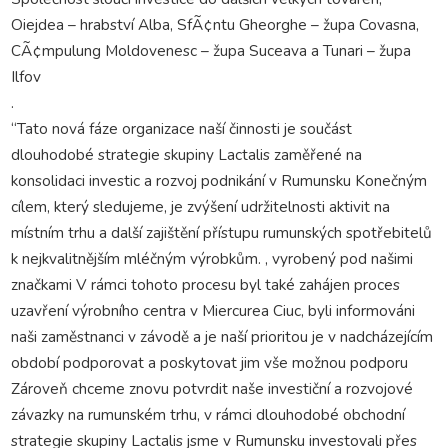
Oiejdea – hrabství Alba, SfÃ¢ntu Gheorghe – župa Covasna,
CÃ¢mpulung Moldovenesc – župa Suceava a Tunari – župa
Ilfov
.
“Tato nová fáze organizace naší činnosti je součást
dlouhodobé strategie skupiny Lactalis zaměřené na
konsolidaci investic a rozvoj podnikání v Rumunsku Konečným
cílem, který sledujeme, je zvýšení udržitelnosti aktivit na
místním trhu a další zajištění přístupu rumunských spotřebitelů
k nejkvalitnějším mléčným výrobkům. , vyrobený pod našimi
značkami V rámci tohoto procesu byl také zahájen proces
uzavření výrobního centra v Miercurea Ciuc, byli informováni
naši zaměstnanci v závodě a je naší prioritou je v nadcházejícím
období podporovat a poskytovat jim vše možnou podporu
Zároveň chceme znovu potvrdit naše investiční a rozvojové
závazky na rumunském trhu, v rámci dlouhodobé obchodní
strategie skupiny Lactalis jsme v Rumunsku investovali přes