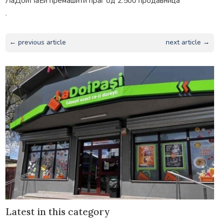
ЛаДоиПаЕи премашити праг од 2.500 продавница
.
← previous article
next article →
Latest in this category