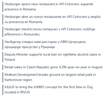
Hesburger opens new restaurant in AFI Cotroceni, expands
presence in Romania
Hesburger abre un nuevo restaurante en AFI Cotroceni y amplía
su presencia en Rumanía
Hesburger otevírá novou restauraci v AFI Cotroceni, rozšiřuje
přítomnost v Rumunsku
Хесбургер отвара нови ресторан у АФИ Цотроцени,
проширује присуство у Румунији
Deputy Minister supports local ban on nighttime alcohol sales in
Poland
Retail sales in Czech Republic grow 5.3% year-on-year in August
Redkom Development breaks ground on largest retail park in
Karkonosze region
IULIUS to bring the JUMBO concept for the first time in Cluj,
located in RIVUS