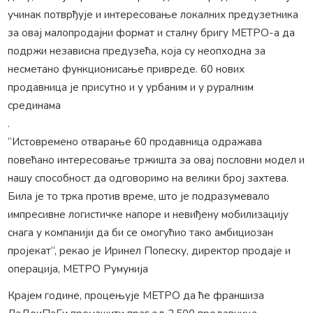
учинак потврђује и интересовање локалних предузетника
за овај малопродајни формат и сталну бригу МЕТРО-а да
подржи независна предузећа, која су неопходна за
несметано функционисање привреде. 60 нових
продавница је присутно и у урбаним и у руралним
срединама
.
“Истовремено отварање 60 продавница одражава
повећано интересовање тржишта за овај пословни модел и
нашу способност да одговоримо на велики број захтева.
Била је то трка против време, што је подразумевало
импресивне логистичке напоре и невиђену мобилизацију
снага у компанији да би се омогућио тако амбициозан
пројекат“, рекао је Иринел Попеску, директор продаје и
операција, МЕТРО Румунија
Крајем године, процењује МЕТРО да ће франшиза