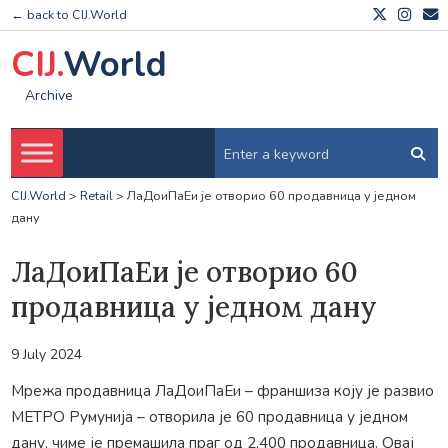
← back to CIJ.World
CIJ.
World
Archive
CIJ.World
>
Retail
>
ЛаДоиПаЕи је отворио 60 продавница у једном
дану
ЛаДоиПаЕи је отворио 60
продавница у једном дану
9 July 2024
Мрежа продавница ЛаДоиПаЕи – франшиза коју је развио
МЕТРО Румунија – отворила је 60 продавница у једном
дану, чиме је премашила праг од 2.400 продавница. Овај