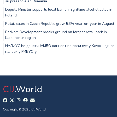
su presencia en Rumanía
Deputy Minister supports local ban on nighttime alcohol sales in
Poland
Retail sales in Czech Republic grow 5.3% year-on-year in August
Redkom Development breaks ground on largest retail park in
Karkonosze region
ИУЛИУС ће донети ЈУМБО концепт по први пут у Клуж, који се
налази у РИВУС-у
CIJ
.World
Copyright © 2026 CIJ.World