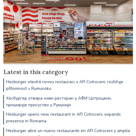
Latest in this category
Hesburger otevírá novou restauraci v AFI Cotroceni, rozšiřuje
přítomnost v Rumunsku
Хесбургер отвара нови ресторан у АФИ Цотроцени,
проширује присуство у Румунији
Hesburger opens new restaurant in AFI Cotroceni, expands
presence in Romania
Hesburger abre un nuevo restaurante en AFI Cotroceni y amplía