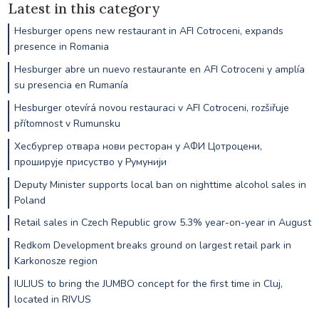
Latest in this category
Hesburger opens new restaurant in AFI Cotroceni, expands
presence in Romania
Hesburger abre un nuevo restaurante en AFI Cotroceni y amplía
su presencia en Rumanía
Hesburger otevírá novou restauraci v AFI Cotroceni, rozšiřuje
přítomnost v Rumunsku
Хесбургер отвара нови ресторан у АФИ Цотроцени,
проширује присуство у Румунији
Deputy Minister supports local ban on nighttime alcohol sales in
Poland
Retail sales in Czech Republic grow 5.3% year-on-year in August
Redkom Development breaks ground on largest retail park in
Karkonosze region
IULIUS to bring the JUMBO concept for the first time in Cluj,
located in RIVUS