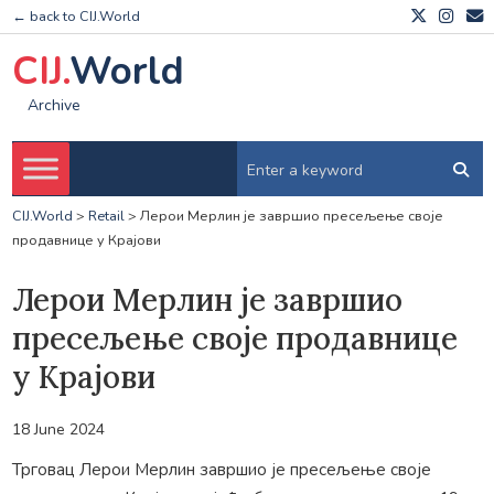
← back to CIJ.World
CIJ.
World
Archive
CIJ.World
>
Retail
>
Лерои Мерлин је завршио пресељење своје
продавнице у Крајови
Лерои Мерлин је завршио
пресељење своје продавнице
у Крајови
18 June 2024
Трговац Лерои Мерлин завршио је пресељење своје