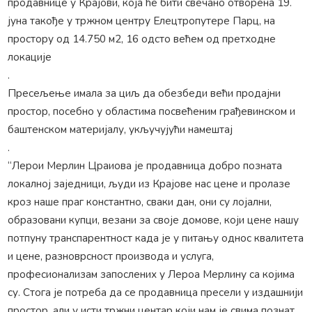
продавнице у Крајови, која ће бити свечано отворена 19.
јуна такође у тржном центру Елецтропутере Парц, на
простору од 14.750 м2, 16 одсто већем од претходне
локације
.
Пресељење имала за циљ да обезбеди већи продајни
простор, посебно у областима посвећеним грађевинском и
баштенском материјалу, укључујући намештај
.
“Лерои Мерлин Цраиова је продавница добро позната
локалној заједници, људи из Крајове нас цене и пролазе
кроз наше праг константно, сваки дан, они су лојални,
образовани купци, везани за своје домове, који цене нашу
потпуну транспарентност када је у питању однос квалитета
и цене, разноврсност производа и услуга,
професионализам запослених у Лероа Мерлину са којима
су. Стога је потреба да се продавница пресели у издашнији
простор, али у исти тржни центар који нам је свима познат,