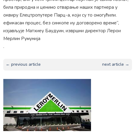
била природна и ценимо отварање наших партнера у
оквиру Елецтропутере Парц-а, који су то омогућили.
ефикасан процес, без синкопе иу договорено време“,
изјављује Матхиеу Баудуин, извршни директор Лерои
Мерлин Румунија
.
← previous article
next article →