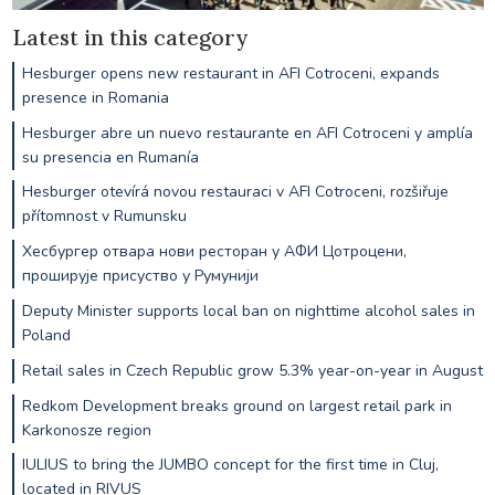
Latest in this category
Hesburger opens new restaurant in AFI Cotroceni, expands
presence in Romania
Hesburger abre un nuevo restaurante en AFI Cotroceni y amplía
su presencia en Rumanía
Hesburger otevírá novou restauraci v AFI Cotroceni, rozšiřuje
přítomnost v Rumunsku
Хесбургер отвара нови ресторан у АФИ Цотроцени,
проширује присуство у Румунији
Deputy Minister supports local ban on nighttime alcohol sales in
Poland
Retail sales in Czech Republic grow 5.3% year-on-year in August
Redkom Development breaks ground on largest retail park in
Karkonosze region
IULIUS to bring the JUMBO concept for the first time in Cluj,
located in RIVUS