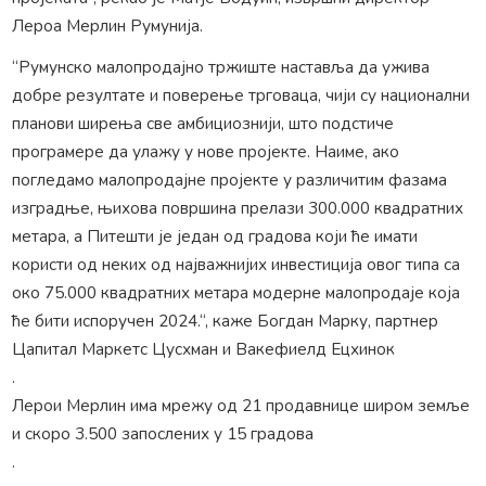
Лероа Мерлин Румунија.
“Румунско малопродајно тржиште наставља да ужива
добре резултате и поверење трговаца, чији су национални
планови ширења све амбициознији, што подстиче
програмере да улажу у нове пројекте. Наиме, ако
погледамо малопродајне пројекте у различитим фазама
изградње, њихова површина прелази 300.000 квадратних
метара, а Питешти је један од градова који ће имати
користи од неких од најважнијих инвестиција овог типа са
око 75.000 квадратних метара модерне малопродаје која
ће бити испоручен 2024.“, каже Богдан Марку, партнер
Цапитал Маркетс Цусхман и Вакефиелд Ецхинок
.
Лерои Мерлин има мрежу од 21 продавнице широм земље
и скоро 3.500 запослених у 15 градова
.