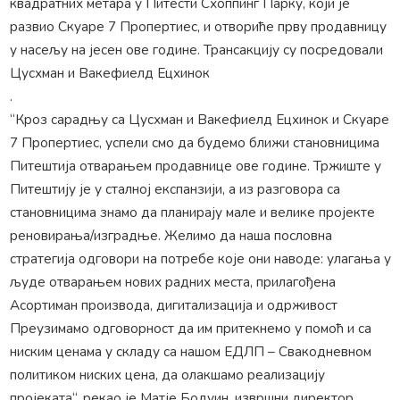
квадратних метара у Питести Схоппинг Парку, који је
развио Скуаре 7 Пропертиес, и отвориће прву продавницу
у насељу на јесен ове године. Трансакцију су посредовали
Цусхман и Вакефиелд Ецхинок
.
“Кроз сарадњу са Цусхман и Вакефиелд Ецхинок и Скуаре
7 Пропертиес, успели смо да будемо ближи становницима
Питештија отварањем продавнице ове године. Тржиште у
Питештију је у сталној експанзији, а из разговора са
становницима знамо да планирају мале и велике пројекте
реновирања/изградње. Желимо да наша пословна
стратегија одговори на потребе које они наводе: улагања у
људе отварањем нових радних места, прилагођена
Асортиман производа, дигитализација и одрживост
Преузимамо одговорност да им притекнемо у помоћ и са
ниским ценама у складу са нашом ЕДЛП ​​– Свакодневном
политиком ниских цена, да олакшамо реализацију
пројеката“, рекао је Матје Бодуин, извршни директор