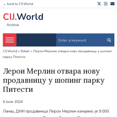
← back to CIJ.World
CIJ.
World
Archive
CIJ.World
>
Retail
>
Лерои Мерлин отвара нову продавницу у шопинг
парку Питести
Лерои Мерлин отвара нову
продавницу у шопинг парку
Питести
6 June 2024
Ланац ДИИ продавница Лерои Мерлин изнајмио је 9.000