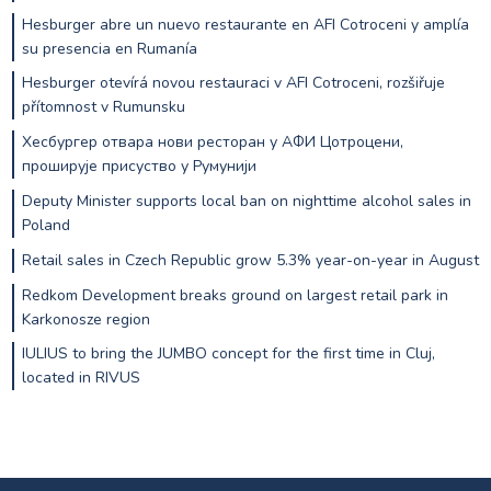
Hesburger abre un nuevo restaurante en AFI Cotroceni y amplía
su presencia en Rumanía
Hesburger otevírá novou restauraci v AFI Cotroceni, rozšiřuje
přítomnost v Rumunsku
Хесбургер отвара нови ресторан у АФИ Цотроцени,
проширује присуство у Румунији
Deputy Minister supports local ban on nighttime alcohol sales in
Poland
Retail sales in Czech Republic grow 5.3% year-on-year in August
Redkom Development breaks ground on largest retail park in
Karkonosze region
IULIUS to bring the JUMBO concept for the first time in Cluj,
located in RIVUS