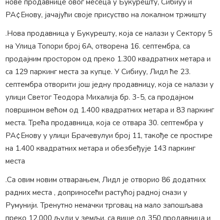
нове продавнице овог месеца у Букурешту, Сибиуу и
РА¢Енову, јачајући своје присуство на локалном тржишту
.Нова продавница у Букурешту, која се налази у Сектору 5
на Улица Топори број 6А, отворена 16. септембра, са
продајним простором од преко 1.300 квадратних метара и
са 129 паркинг места за купце. У Сибиуу, Лидл ће 23.
септембра отворити још једну продавницу, која се налази у
улици Светог Теодора Михалија бр. 3-5, са продајном
површином већом од 1.400 квадратних метара и 83 паркинг
места. Трећа продавница, која се отвара 30. септембра у
РА¢Енову у улици Брачевулуи број 11, такође се простире
на 1.400 квадратних метара и обезбеђује 143 паркинг
места
.Са овим новим отварањем, Лидл је отворио 86 додатних
радних места , доприносећи растућој радној снази у
Румунији. Тренутно немачки трговац на мало запошљава
преко 12.000 људи у земљи, са више од 350 продавница и