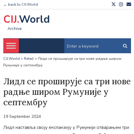
← back to CIJ.World
CIJ.
World
Archive
CIJ.World
>
Retail
>
Лидл се проширује са три нове радње широм
Румуније у септембру
Лидл се проширује са три нове
радње широм Румуније у
септембру
19 September 2024
Лидл наставља своју експанзију у Румунији отварањем три