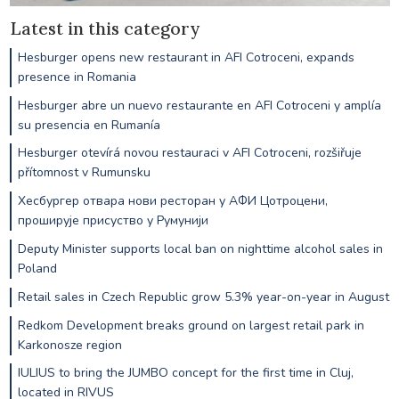
Latest in this category
Hesburger opens new restaurant in AFI Cotroceni, expands
presence in Romania
Hesburger abre un nuevo restaurante en AFI Cotroceni y amplía
su presencia en Rumanía
Hesburger otevírá novou restauraci v AFI Cotroceni, rozšiřuje
přítomnost v Rumunsku
Хесбургер отвара нови ресторан у АФИ Цотроцени,
проширује присуство у Румунији
Deputy Minister supports local ban on nighttime alcohol sales in
Poland
Retail sales in Czech Republic grow 5.3% year-on-year in August
Redkom Development breaks ground on largest retail park in
Karkonosze region
IULIUS to bring the JUMBO concept for the first time in Cluj,
located in RIVUS