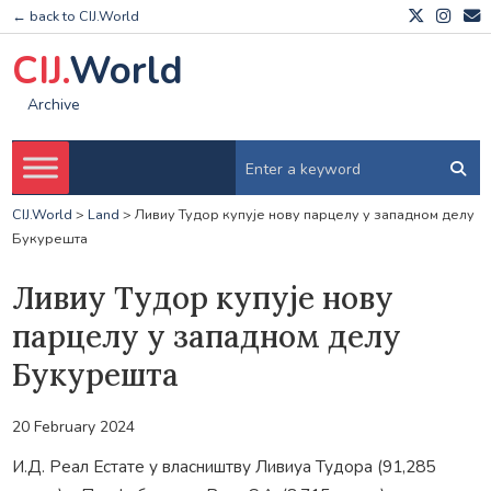
← back to CIJ.World
CIJ.
World
Archive
CIJ.World
>
Land
>
Ливиу Тудор купује нову парцелу у западном делу
Букурешта
Ливиу Тудор купује нову
парцелу у западном делу
Букурешта
20 February 2024
И.Д. Реал Естате у власништву Ливиуа Тудора (91,285