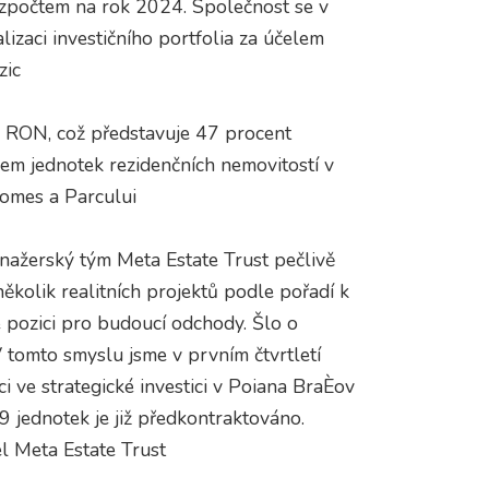
zpočtem na rok 2024. Společnost se v
izaci investičního portfolia za účelem
zic
onu RON, což představuje 47 procent
m jednotek rezidenčních nemovitostí v
omes a Parcului
anažerský tým Meta Estate Trust pečlivě
několik realitních projektů podle pořadí k
ké pozici pro budoucí odchody. Šlo o
 V tomto smyslu jsme v prvním čtvrtletí
ici ve strategické investici v Poiana BraÈov
9 jednotek je již předkontraktováno.
el Meta Estate Trust