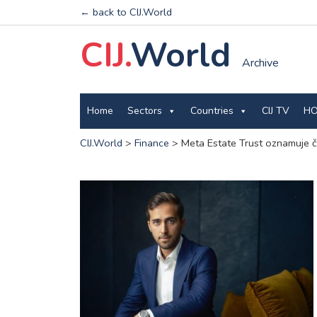
← back to CIJ.World
CIJ.
World
Archive
Home
Sectors
Countries
CIJ TV
HO
CIJ.World
>
Finance
>
Meta Estate Trust oznamuje či