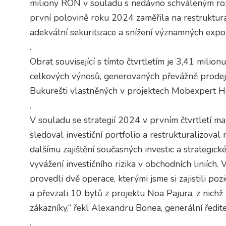
miliony RON v souladu s nedávno schváleným ro
první polovině roku 2024 zaměřila na restruktural
adekvátní sekuritizace a snížení významných expo
.
Obrat související s tímto čtvrtletím je 3,41 mili
celkových výnosů, generovaných převážně prodeje
Bukurešti vlastněných v projektech Mobexpert H
.
V souladu se strategií 2024 v prvním čtvrtletí m
sledoval investiční portfolio a restrukturalizoval 
dalšímu zajištění současných investic a strategic
vyvážení investičního rizika v obchodních liniích.
provedli dvě operace, kterými jsme si zajistili poz
a převzali 10 bytů z projektu Noa Pajura, z nichž 
zákazníky,“ řekl Alexandru Bonea, generální ředit
.