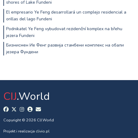
shores of Lake Fundeni
El empresario Ye Feng desarrollará un complejo residencial a
orillas del lago Fundeni
Podnikatel Ye Feng vybudovat rezidenční komplex na břehu
jezera Fundeni
Бизнисмен Ие Фенг развија стамбени комплекс на обали
језера Фундени
CIJ
.World
Copyright © 2026 CIJ.World
Projekt i realizacja
clivio.pl