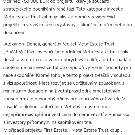
více než 750 000 EUR do projektu, který je součástí
strategického podnikání v rané fázi. Tato kategorie investic
Meta Estate Trust zahrnuje akvizici domů v rezidenčních
projektech v raných fázích výstavby, s ukončením před nebo po
dokončení
.Alexandru Bonea, generální ředitel Meta Estate Trust:
„Počáteční fáze investičního podnikání Meta Estate Trust linka
dosáhla v tomto roce velmi dobrých výsledků, a proto i nadále
spoléháme na investice tohoto typu při vytváření hodnoty pro
naše akcionáře. Kromě toho je tento projekt zvláště v souladu
s vizí společnosti Meta rozvíjet se udržitelným způsobem, s
minimálním dopadem na životní prostředí a hmatatelným
způsobem. a dlouhodobý přínos pro koncového uživatele V
zásadě je úlohou společnosti Meta být mostem mezi
nejlepšími existujícími investicemi do nemovitostí v Rumunsku
a investory přítomnými na kapitálovém trhu“
.V případě projektu First Estate. , Meta Estate Trust koupil