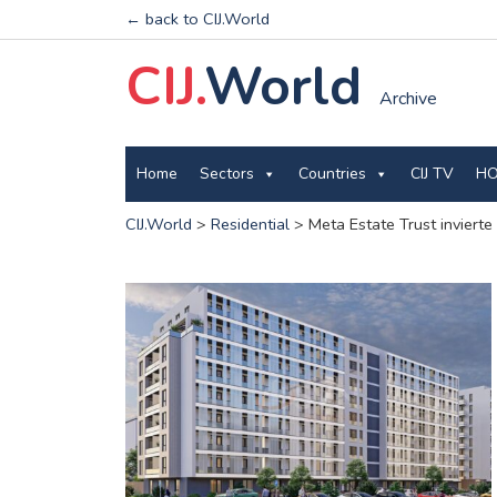
← back to CIJ.World
CIJ.
World
Archive
Home
Sectors
Countries
CIJ TV
HO
CIJ.World
>
Residential
>
Meta Estate Trust inviert