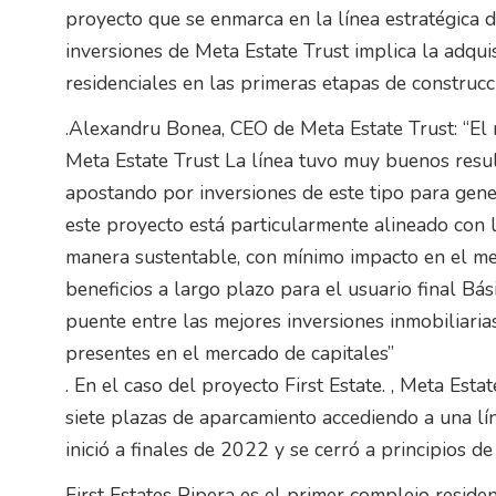
proyecto que se enmarca en la línea estratégica d
inversiones de Meta Estate Trust implica la adqui
residenciales en las primeras etapas de construcci
.Alexandru Bonea, CEO de Meta Estate Trust: “El n
Meta Estate Trust La línea tuvo muy buenos resu
apostando por inversiones de este tipo para gene
este proyecto está particularmente alineado con 
manera sustentable, con mínimo impacto en el me
beneficios a largo plazo para el usuario final Bás
puente entre las mejores inversiones inmobiliaria
presentes en el mercado de capitales”
. En el caso del proyecto First Estate. , Meta Es
siete plazas de aparcamiento accediendo a una lín
inició a finales de 2022 y se cerró a principios d
First Estates Pipera es el primer complejo reside