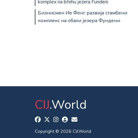
komplex na břehu jezera Fundeni
Бизнисмен Ие Фенг развија стамбени
комплекс на обали језера Фундени
CIJ
.World
Copyright © 2026 CIJ.World