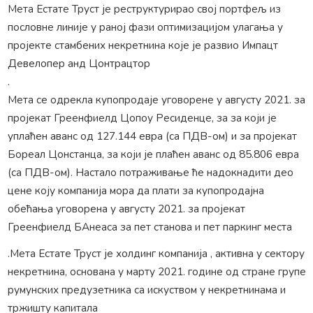
Мета Естате Труст је реструктурирао свој портфељ из
пословне линије у раној фази оптимизацијом улагања у
пројекте стамбених некретнина које је развио Импацт
Девелопер анд Цонтрацтор
.
Мета се одрекла купопродаје уговорене у августу 2021. за
пројекат Греенфиелд Цопоу Ресиденце, за за који је
уплаћен аванс од 127.144 евра (са ПДВ-ом) и за пројекат
Бореал Цонстанца, за који је плаћен аванс од 85.806 евра
(са ПДВ-ом). Настало потраживање ће надокнадити део
цене коју компанија мора да плати за купопродајна
обећања уговорена у августу 2021. за пројекат
Греенфиелд БАнеаса за пет станова и пет паркинг места
.Мета Естате Труст је холдинг компанија , активна у сектору
некретнина, основана у марту 2021. године од стране групе
румунских предузетника са искуством у некретнинама и
тржишту капитала