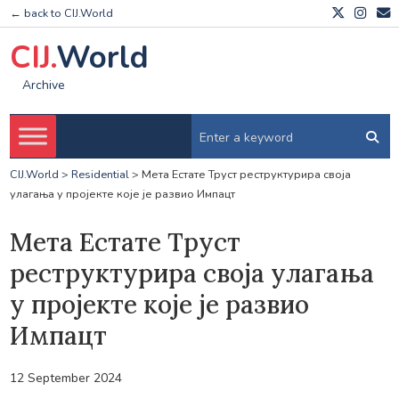
← back to CIJ.World
CIJ.
World
Archive
CIJ.World
>
Residential
>
Мета Естате Труст реструктурира своја
улагања у пројекте које је развио Импацт
Мета Естате Труст
реструктурира своја улагања
у пројекте које је развио
Импацт
12 September 2024