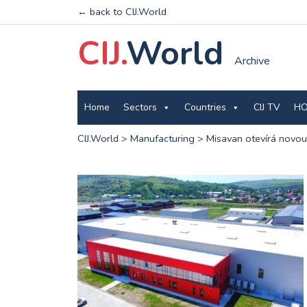
← back to CIJ.World
CIJ.
World
Archive
Home
Sectors
Countries
CIJ TV
HO
CIJ.World
>
Manufacturing
>
Misavan otevírá novou