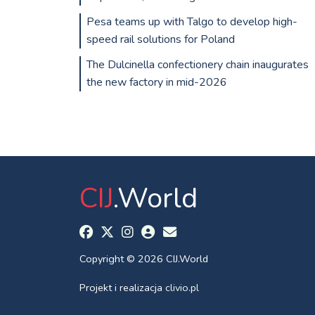
Pesa teams up with Talgo to develop high-
speed rail solutions for Poland
The Dulcinella confectionery chain inaugurates
the new factory in mid-2026
CIJ
.World
Copyright © 2026 CIJ.World
Projekt i realizacja
clivio.pl