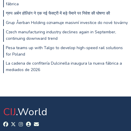
fábrica
ग्रुप अर्बन होल्डिंग ने एक नई फैक्ट्री में बड़े पैमाने पर निवेश की घोषणा की
Grup Åerban Holding oznamuje masivní investice do nové továrny
Czech manufacturing industry declines again in September,
continuing downward trend
Pesa teams up with Talgo to develop high-speed rail solutions
for Poland
La cadena de confitería Dulcinella inaugura la nueva fábrica a
mediados de 2026
CIJ
.World