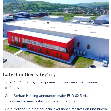
Latest in this category
Груп Аербан Холдинг најављује велика улагања у нову
фабрику
Grup Șerban Holding announces major EUR 62.5 million
investment in new potato processing factory
Grup Åerban Holding anuncia inversiones masivas en una nueva