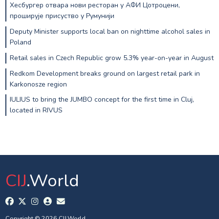
Хесбургер отвара нови ресторан у АФИ Цотроцени,
проширује присуство у Румунији
Deputy Minister supports local ban on nighttime alcohol sales in
Poland
Retail sales in Czech Republic grow 5.3% year-on-year in August
Redkom Development breaks ground on largest retail park in
Karkonosze region
IULIUS to bring the JUMBO concept for the first time in Cluj,
located in RIVUS
CIJ
.World
Copyright © 2026 CIJ.World