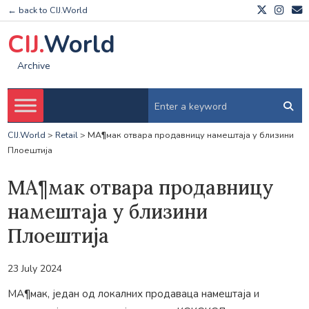
← back to CIJ.World
CIJ.
World
Archive
CIJ.World
>
Retail
>
МА¶мак отвара продавницу намештаја у близини
Плоештија
МА¶мак отвара продавницу
намештаја у близини
Плоештија
23 July 2024
МА¶мак, један од локалних продаваца намештаја и