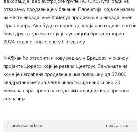
декорације, део аустријске групе КСКСКСЛутз, ради на
отварању продавнице у близини Плоештија, која се налази
на месту некадашње Хомелук продавнице и некадашњег
Практикера. Ако буде отворен до краја ове године, ово би
била друга јединица коју је аустријски бренд отворио
2024. године, после оне у Питештију
.
МА¶мак ће отворити и нову радњу у Брашову, у оквиру
пројекта Цореси, који је развио Цеетрус. Земљиште на
коме је изграђена продавница има површину од 37.000
квадратних метара. Овде инвестиција износи око 20
милиона евра, према последњим подацима које преноси
компанија
.
← previous article
next article →