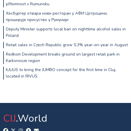
přítomnost v Rumunsku
Хесбургер отвара нови ресторан у АФИ Цотроцени,
проширује присуство у Румунији
Deputy Minister supports local ban on nighttime alcohol sales in
Poland
Retail sales in Czech Republic grow 5.3% year-on-year in August
Redkom Development breaks ground on largest retail park in
Karkonosze region
IULIUS to bring the JUMBO concept for the first time in Cluj,
located in RIVUS
CIJ
.World