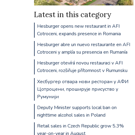
Latest in this category
Hesburger opens new restaurant in AFI
Cotroceni, expands presence in Romania
Hesburger abre un nuevo restaurante en AFI
Cotroceni y amplía su presencia en Rumanía
Hesburger otevírá novou restauraci v AFI
Cotroceni, rozšiřuje přítomnost v Rumunsku
Хесбургер отвара нови ресторан у АФИ
Цотроцени, проширује присуство у
Румунији
Deputy Minister supports local ban on
nighttime alcohol sales in Poland
Retail sales in Czech Republic grow 5.3%
year-on-year in August