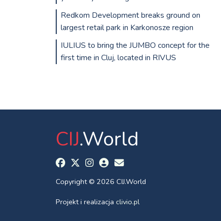
Redkom Development breaks ground on
largest retail park in Karkonosze region
IULIUS to bring the JUMBO concept for the
first time in Cluj, located in RIVUS
CIJ
.World
Copyright © 2026 CIJ.World
Projekt i realizacja
clivio.pl