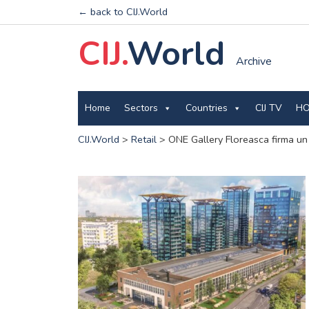
← back to CIJ.World
CIJ.
World
Archive
Home
Sectors
Countries
CIJ TV
HO
CIJ.World
>
Retail
>
ONE Gallery Floreasca firma u