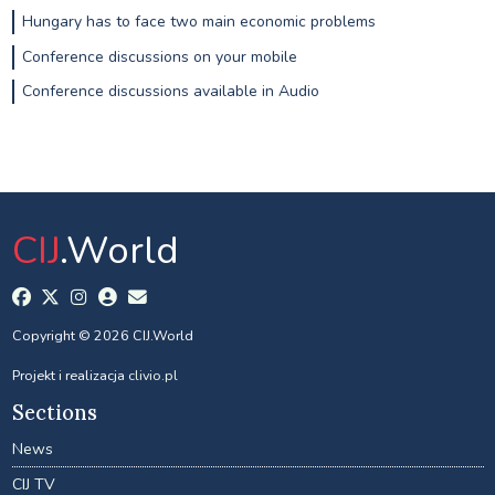
Hungary has to face two main economic problems
Conference discussions on your mobile
Conference discussions available in Audio
CIJ
.World
Copyright © 2026 CIJ.World
Projekt i realizacja
clivio.pl
Sections
News
CIJ TV