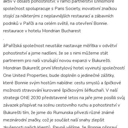
aktiv v oblasti pohostinství: v rámci partnerství Ennismore
společnost spolupracuje s Paris Society, inovativní značkou
stojící za některými z nejslavnějších restaurací a zábavních
podniků v Paříži a na celém světě, na otevření Bonnie.
restaurace v hotelu Mondrian Bucharest
.
âPařížská společnost neustále nastavuje měřítka v odvětví
pohostinství a jsme nadšeni, že se s nimi můžeme stát
partnerem pro naši vzrušující novou expanzi v Bukurešti.
Mondrian Bukurešť, první lifestylový hotel vyvinutý společností
One United Properties, bude doplněn o jedinečné zážitky,
které Bonnie svým hostům nabídne: cestu smyslů a špičkové
možnosti stravování kurované špičkovými šéfkuchaři. V naší
strategii ONE 2030 představené letos na jaře jsme posílili svůj
závazek přispívat na scénu cestovního ruchu a pohostinství v
Bukurešti tím, že jsme do Rumunska přivezli různé známé
mezinárodní značky, což je součást naší snahy zlepšit
zkušenosti našich klientů. Pevně ​​věříme, že Bonnie připraví