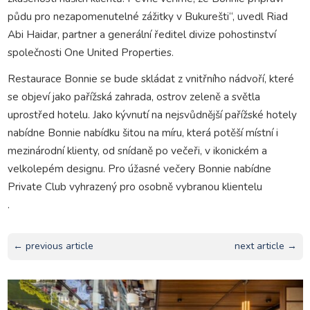
půdu pro nezapomenutelné zážitky v Bukurešti“, uvedl Riad
Abi Haidar, partner a generální ředitel divize pohostinství
společnosti One United Properties.
Restaurace Bonnie se bude skládat z vnitřního nádvoří, které
se objeví jako pařížská zahrada, ostrov zeleně a světla
uprostřed hotelu. Jako kývnutí na nejsvůdnější pařížské hotely
nabídne Bonnie nabídku šitou na míru, která potěší místní i
mezinárodní klienty, od snídaně po večeři, v ikonickém a
velkolepém designu. Pro úžasné večery Bonnie nabídne
Private Club vyhrazený pro osobně vybranou klientelu
.
← previous article
next article →