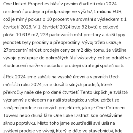
One United Properties hlásí v prvním čtvrtletí roku 2024
rezidenční prodeje a předprodeje ve výši 57,1 milionu EUR,
což je mírný pokles o 10 procent ve srovnání s výsledkem z 1.
čtvrtletí 2023. V 1. čtvrtletí 2024 bylo 92 bytů o celkové
ploše 10 618 m2, 228 parkovacích míst prostory a další typy
jednotek byly prodány a předprodány. Vývoj tržeb ukazuje
27procentní nárůst prodejní ceny za m2 díky tomu, že většina
vývoje postupuje do pokročilých fází výstavby, což se odráží ve
zhodnocení marže v souladu s prodejní strategií společnosti.
âRok 2024 jsme zahájili na vysoké úrovni a v prvních třech
měsících roku 2024 jsme dosáhli silných prodejů, které
překročily naše cíle pro dané čtvrtletí. Tento úspěch je zvláště
významný s ohledem na naši strategickou volbu zdržet se
zahájení prodeje na nových projektech, jako je One Cotroceni
Towers nebo druhá fáze One Lake District, kde očekáváme
silnou poptávku. Místo toho jsme soustředili své úsilí na
zvýšení prodeje ve vývoji, který je dále ve stavebnictví, kde