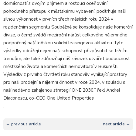
domácností s dvojím příjmem a rostoucí oceňování
pohodlného přístupu k městskému vybavení, podtrhuje naši
silnou výkonnost v prvních třech měsících roku 2024 v
rezidenčním segmentu Souběžně se konsoliduje naše komerční
divize, o čemž svědčí meziroční nárůst celkového nájemného
podpořený naší loňskou solidní leasingovou aktivitou. Tyto
výsledky odrážejí nejen naši schopnost přizpůsobit se tržním
trendům, ale také zdůrazňují náš závazek utvářet budoucnost
městského života a komerčních nemovitostí v Bukurešti.
Výsledky z prvního čtvrtletí roku stanovily vynikající prostory
pro naši prodejní a nájemní činnost v roce 2024, v souladu s
naší nedávno zahájenou strategií ONE 2030,“ řekl Andrei
Diaconescu, co-CEO One United Properties
.
← previous article
next article →