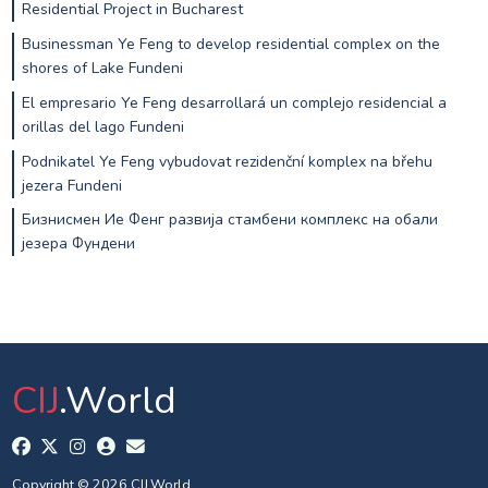
Residential Project in Bucharest
Businessman Ye Feng to develop residential complex on the
shores of Lake Fundeni
El empresario Ye Feng desarrollará un complejo residencial a
orillas del lago Fundeni
Podnikatel Ye Feng vybudovat rezidenční komplex na břehu
jezera Fundeni
Бизнисмен Ие Фенг развија стамбени комплекс на обали
језера Фундени
CIJ
.World
Copyright © 2026 CIJ.World