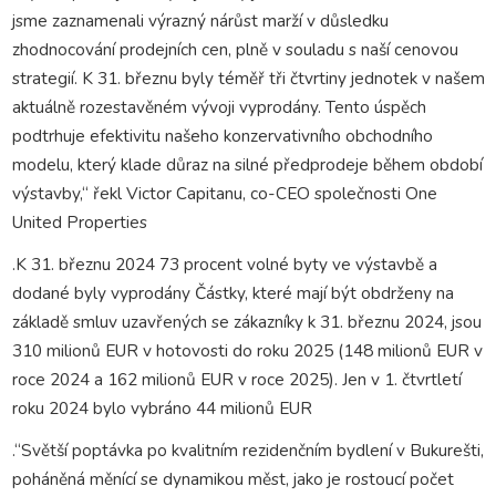
jsme zaznamenali výrazný nárůst marží v důsledku
zhodnocování prodejních cen, plně v souladu s naší cenovou
strategií. K 31. březnu byly téměř tři čtvrtiny jednotek v našem
aktuálně rozestavěném vývoji vyprodány. Tento úspěch
podtrhuje efektivitu našeho konzervativního obchodního
modelu, který klade důraz na silné předprodeje během období
výstavby,“ řekl Victor Capitanu, co-CEO společnosti One
United Properties
.K 31. březnu 2024 73 procent volné byty ve výstavbě a
dodané byly vyprodány Částky, které mají být obdrženy na
základě smluv uzavřených se zákazníky k 31. březnu 2024, jsou
310 milionů EUR v hotovosti do roku 2025 (148 milionů EUR v
roce 2024 a 162 milionů EUR v roce 2025). Jen v 1. čtvrtletí
roku 2024 bylo vybráno 44 milionů EUR
.“Světší poptávka po kvalitním rezidenčním bydlení v Bukurešti,
poháněná měnící se dynamikou měst, jako je rostoucí počet