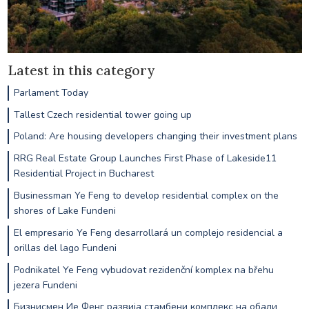
Latest in this category
Parlament Today
Tallest Czech residential tower going up
Poland: Are housing developers changing their investment plans
RRG Real Estate Group Launches First Phase of Lakeside11
Residential Project in Bucharest
Businessman Ye Feng to develop residential complex on the
shores of Lake Fundeni
El empresario Ye Feng desarrollará un complejo residencial a
orillas del lago Fundeni
Podnikatel Ye Feng vybudovat rezidenční komplex na břehu
jezera Fundeni
Бизнисмен Ие Фенг развија стамбени комплекс на обали