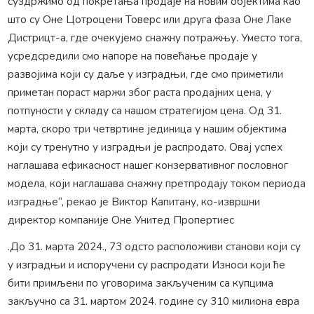
суздржимо од покретања продаје на новим објектима као
што су Оне Цотроцени Товерс или друга фаза Оне Лаке
Дистрицт-а, где очекујемо снажну потражњу. Уместо тога,
усредсредили смо напоре на повећање продаје у
развојима који су даље у изградњи, где смо приметили
приметан пораст маржи због раста продајних цена, у
потпуности у складу са нашом стратегијом цена. Од 31.
марта, скоро три четвртине јединица у нашим објектима
који су тренутно у изградњи је распродато. Овај успех
наглашава ефикасност нашег конзервативног пословног
модела, који наглашава снажну претпродају током периода
изградње“, рекао је Виктор Капитану, ко-извршни
директор компаније Оне Унитед Пропертиес
.До 31. марта 2024., 73 одсто расположиви станови који су
у изградњи и испоручени су распродати Износи који ће
бити примљени по уговорима закљученим са купцима
закључно са 31. мартом 2024. године су 310 милиона евра