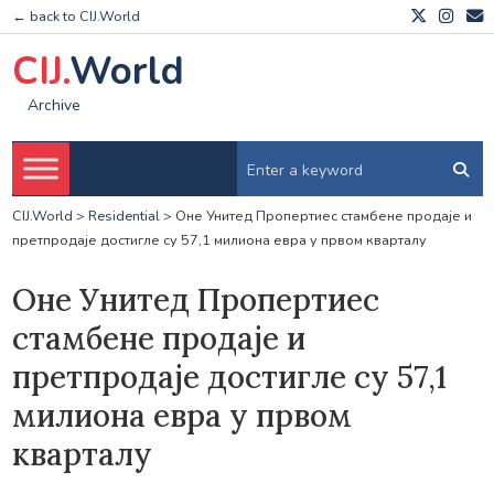
← back to CIJ.World
CIJ.
World
Archive
CIJ.World
>
Residential
>
Оне Унитед Пропертиес стамбене продаје и
претпродаје достигле су 57,1 милиона евра у првом кварталу
Оне Унитед Пропертиес
стамбене продаје и
претпродаје достигле су 57,1
милиона евра у првом
кварталу