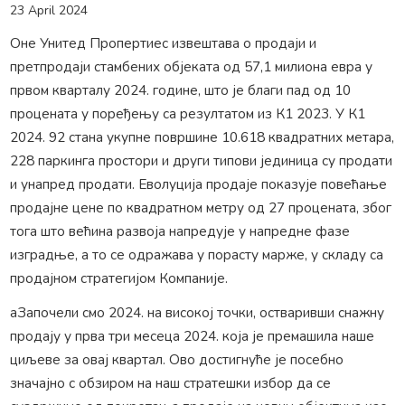
23 April 2024
Оне Унитед Пропертиес извештава о продаји и
претпродаји стамбених објеката од 57,1 милиона евра у
првом кварталу 2024. године, што је благи пад од 10
процената у поређењу са резултатом из К1 2023. У К1
2024. 92 стана укупне површине 10.618 квадратних метара,
228 паркинга простори и други типови јединица су продати
и унапред продати. Еволуција продаје показује повећање
продајне цене по квадратном метру од 27 процената, због
тога што већина развоја напредује у напредне фазе
изградње, а то се одражава у порасту марже, у складу са
продајном стратегијом Компаније.
аЗапочели смо 2024. на високој точки, остваривши снажну
продају у прва три месеца 2024. која је премашила наше
циљеве за овај квартал. Ово достигнуће је посебно
значајно с обзиром на наш стратешки избор да се