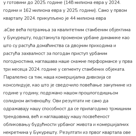
у готовини до 2025. године (148 милиона евра у 2024.
години и 162 милиона евра у 2025. години). Само у првом
кварталу 2024. прикупљено је 44 милиона евра
.аСве већа потражња за квалитетним стамбеним објектима
у Букурешту, подстакнута променом урбане динамике као
што су растућа домаћинства са двојним приходима и
растућа захвалност за погодан приступ урбаним
погодностима, наглашава наше снажне перформансе у прва
три месеца 2024. године у сегменту стамбених објеката.
Паралелно са тим, наша комерцијална дивизија се
консолидује, као што је сведочило повећање закупнине из
године у годину, подржано нашом прошлогодишњом
солидном активношћу. Ови резултати не само да
одражавају нашу способност да се прилагодимо тржишним
трендовима, већ и наглашавају нашу посвећеност
обликовању будућности урбаног живота и комерцијалних
некретнина у Букурешту. Резултати из првог квартала ове