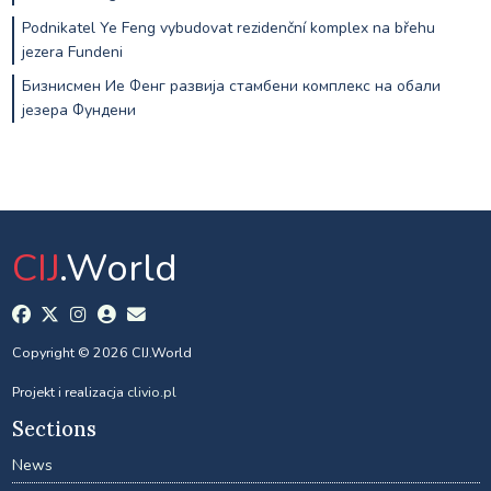
Podnikatel Ye Feng vybudovat rezidenční komplex na břehu
jezera Fundeni
Бизнисмен Ие Фенг развија стамбени комплекс на обали
језера Фундени
CIJ
.World
Copyright © 2026 CIJ.World
Projekt i realizacja
clivio.pl
Sections
News