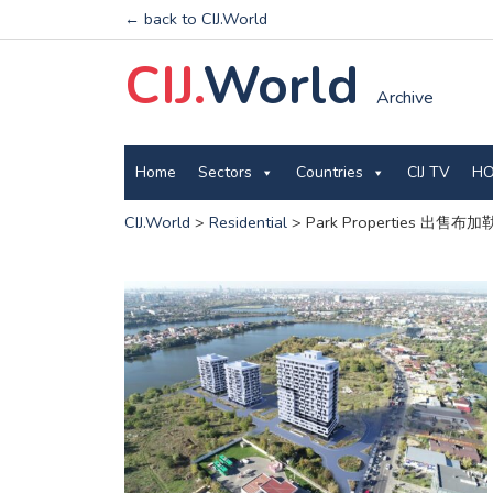
← back to CIJ.World
CIJ.
World
Archive
Home
Sectors
Countries
CIJ TV
HO
CIJ.World
>
Residential
>
Park Properties 出售布