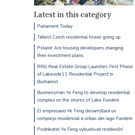
Latest in this category
Parlament Today
Tallest Czech residential tower going up
Poland: Are housing developers changing
their investment plans
RRG Real Estate Group Launches First Phase
of Lakeside11 Residential Project in
Bucharest
Businessman Ye Feng to develop residential
complex on the shores of Lake Fundeni
El empresario Ye Feng desarrollará un
complejo residencial a orillas del lago Fundeni
Podnikatel Ye Feng vybudovat rezidenční