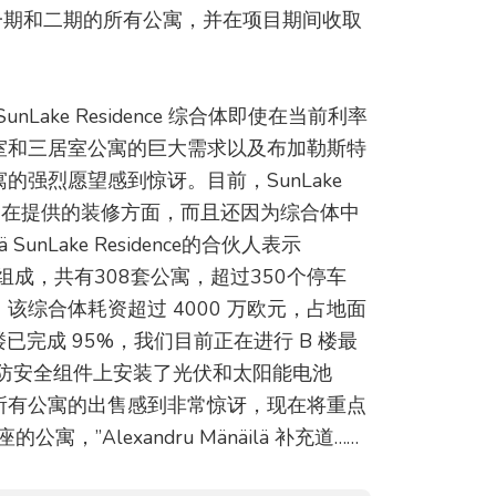
一期和二期的所有公寓，并在项目期间收取
ake Residence 综合体即使在当前利率
室和三居室公寓的巨大需求以及布加勒斯特
强烈愿望感到惊讶。目前，SunLake
不仅是在提供的装修方面，而且还因为综合体中
 SunLake Residence的合伙人表示
18层楼组成，共有308套公寓，超过350个停车
综合体耗资超过 4000 万欧元，占地面
 楼已完成 95%，我们目前正在进行 B 楼最
防安全组件上安装了光伏和太阳能电池
）的所有公寓的出售感到非常惊讶，现在将重点
，”Alexandru Mänäilä 补充道……