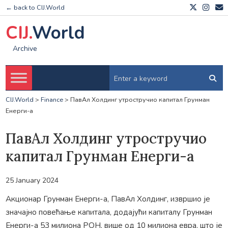
← back to CIJ.World
CIJ.
World
Archive
CIJ.World
>
Finance
>
ПавАл Холдинг утростручио капитал Грунман
Енерги-а
ПавАл Холдинг утростручио
капитал Грунман Енерги-а
25 January 2024
Акционар Грунман Енерги-а, ПавАл Холдинг, извршио је
значајно повећање капитала, додајући капиталу Грунман
Енерги-а 53 милиона РОН, више од 10 милиона евра, што је