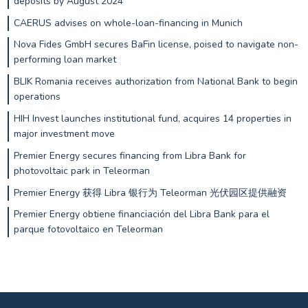
deposits by August 2024
CAERUS advises on whole-loan-financing in Munich
Nova Fides GmbH secures BaFin license, poised to navigate non-
performing loan market
BLIK Romania receives authorization from National Bank to begin
operations
HIH Invest launches institutional fund, acquires 14 properties in
major investment move
Premier Energy secures financing from Libra Bank for
photovoltaic park in Teleorman
Premier Energy 获得 Libra 银行为 Teleorman 光伏园区提供融资
Premier Energy obtiene financiación del Libra Bank para el
parque fotovoltaico en Teleorman