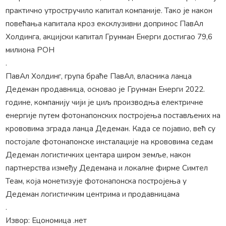
практично утростручило капитал компаније. Тако је након
повећања капитала кроз ексклузивни допринос ПавАл
Холдинга, акцијски капитал Грунман Енерги достигао 79,6
милиона РОН
.
ПавАл Холдинг, група браће ПавАл, власника ланца
Дедеман продавница, основао је Грунман Енерги 2022.
године, компанију чији је циљ производња електричне
енергије путем фотонапонских постројења постављених на
крововима зграда ланца Дедеман. Када се појавио, већ су
постојале фотонапонске инсталације на крововима седам
Дедеман логистичких центара широм земље, након
партнерства између Дедемана и локалне фирме Симтел
Теам, која монетизује фотонапонска постројења у
Дедеман логистичким центрима и продавницама
.
Извор: Ецономица .нет