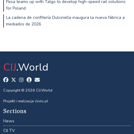
Pesa teams up with Talgo to develop high-speed rail solutions
for Poland
La cadena de confitería Dulcinella inaugura la nueva fábrica a
mediados de 2026
CIJ
.World
Copyright © 2026 CIJ.World
Projekt i realizacja
clivio.pl
Sections
News
CIJ TV