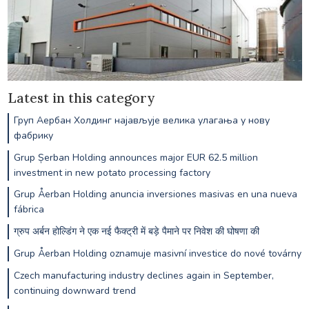
Latest in this category
Груп Аербан Холдинг најављује велика улагања у нову
фабрику
Grup Șerban Holding announces major EUR 62.5 million
investment in new potato processing factory
Grup Åerban Holding anuncia inversiones masivas en una nueva
fábrica
ग्रुप अर्बन होल्डिंग ने एक नई फैक्ट्री में बड़े पैमाने पर निवेश की घोषणा की
Grup Åerban Holding oznamuje masivní investice do nové továrny
Czech manufacturing industry declines again in September,
continuing downward trend