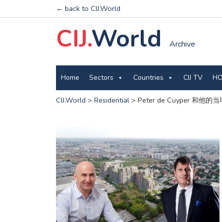
← back to CIJ.World
CIJ.
World
Archive
Home
Sectors
Countries
CIJ TV
HO
CIJ.World
>
Residential
>
Peter de Cuyper 和他