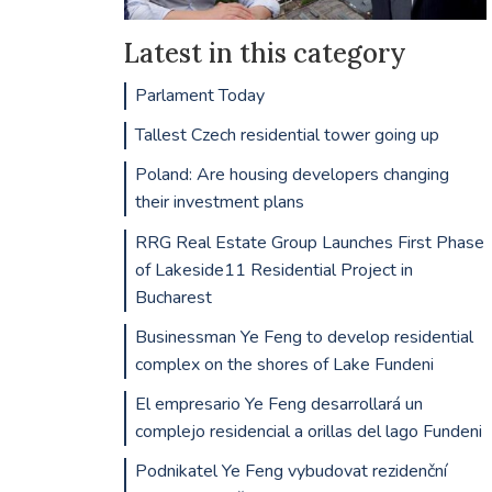
Latest in this category
Parlament Today
Tallest Czech residential tower going up
Poland: Are housing developers changing
their investment plans
RRG Real Estate Group Launches First Phase
of Lakeside11 Residential Project in
Bucharest
Businessman Ye Feng to develop residential
complex on the shores of Lake Fundeni
El empresario Ye Feng desarrollará un
complejo residencial a orillas del lago Fundeni
Podnikatel Ye Feng vybudovat rezidenční