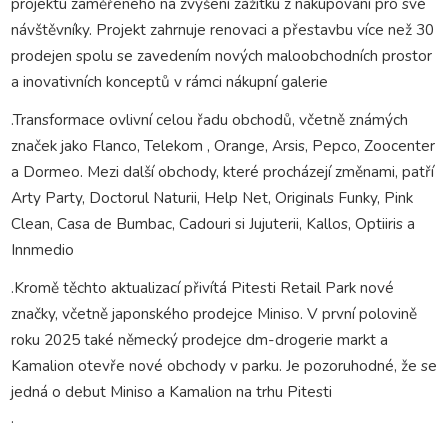
projektu zaměřeného na zvýšení zážitku z nakupování pro své
návštěvníky. Projekt zahrnuje renovaci a přestavbu více než 30
prodejen spolu se zavedením nových maloobchodních prostor
a inovativních konceptů v rámci nákupní galerie
.Transformace ovlivní celou řadu obchodů, včetně známých
značek jako Flanco, Telekom , Orange, Arsis, Pepco, Zoocenter
a Dormeo. Mezi další obchody, které procházejí změnami, patří
Arty Party, Doctorul Naturii, Help Net, Originals Funky, Pink
Clean, Casa de Bumbac, Cadouri si Jujuterii, Kallos, Optiiris a
Innmedio
.Kromě těchto aktualizací přivítá Pitesti Retail Park nové
značky, včetně japonského prodejce Miniso. V první polovině
roku 2025 také německý prodejce dm-drogerie markt a
Kamalion otevře nové obchody v parku. Je pozoruhodné, že se
jedná o debut Miniso a Kamalion na trhu Pitesti
.