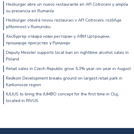
Hesburger abre un nuevo restaurante en AFI Cotroceni y amplía
su presencia en Rumanía
Hesburger otevírá novou restauraci v AFI Cotroceni, rozšiřuje
přítomnost v Rumunsku
Хесбургер отвара нови ресторан у АФИ Цотроцени,
проширује присуство у Румунији
Deputy Minister supports local ban on nighttime alcohol sales in
Poland
Retail sales in Czech Republic grow 5.3% year-on-year in August
Redkom Development breaks ground on largest retail park in
Karkonosze region
IULIUS to bring the JUMBO concept for the first time in Cluj,
located in RIVUS