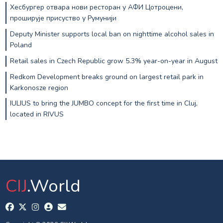
Хесбургер отвара нови ресторан у АФИ Цотроцени,
проширује присуство у Румунији
Deputy Minister supports local ban on nighttime alcohol sales in
Poland
Retail sales in Czech Republic grow 5.3% year-on-year in August
Redkom Development breaks ground on largest retail park in
Karkonosze region
IULIUS to bring the JUMBO concept for the first time in Cluj,
located in RIVUS
CIJ
.World