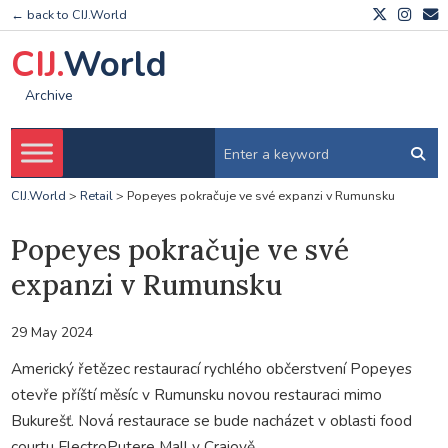
← back to CIJ.World
CIJ.
World
Archive
CIJ.World
>
Retail
>
Popeyes pokračuje ve své expanzi v Rumunsku
Popeyes pokračuje ve své
expanzi v Rumunsku
29 May 2024
Americký řetězec restaurací rychlého občerstvení Popeyes
otevře příští měsíc v Rumunsku novou restauraci mimo
Bukurešť. Nová restaurace se bude nacházet v oblasti food
courtu ElectroPutere Mall v Craiově