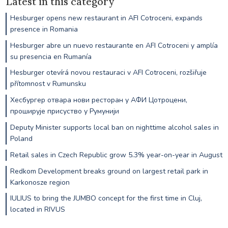
Latest in this category
Hesburger opens new restaurant in AFI Cotroceni, expands
presence in Romania
Hesburger abre un nuevo restaurante en AFI Cotroceni y amplía
su presencia en Rumanía
Hesburger otevírá novou restauraci v AFI Cotroceni, rozšiřuje
přítomnost v Rumunsku
Хесбургер отвара нови ресторан у АФИ Цотроцени,
проширује присуство у Румунији
Deputy Minister supports local ban on nighttime alcohol sales in
Poland
Retail sales in Czech Republic grow 5.3% year-on-year in August
Redkom Development breaks ground on largest retail park in
Karkonosze region
IULIUS to bring the JUMBO concept for the first time in Cluj,
located in RIVUS