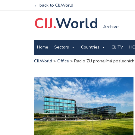
← back to CIJ.World
CIJ.
World
Archive
Home
Sectors
Countries
CIJ TV
HO
CIJ.World
>
Office
>
Radio ZU pronajímá posledních