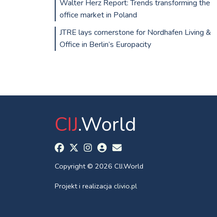
Walter Herz Report: Trends transforming the
office market in Poland
JTRE lays cornerstone for Nordhafen Living &
Office in Berlin’s Europacity
CIJ
.World
Copyright © 2026 CIJ.World
Projekt i realizacja
clivio.pl