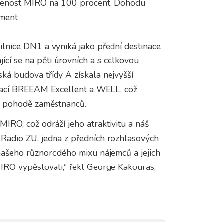
azenost MIRO na 100 procent. Dohodu
ment
ilnice DN1 a vyniká jako přední destinace
ící se na pěti úrovních a s celkovou
ká budova třídy A získala nejvyšší
fikací BREEAM Excellent a WELL, což
 a pohodě zaměstnanců.
MIRO, což odráží jeho atraktivitu a náš
 Radio ZU, jedna z předních rozhlasových
ašeho různorodého mixu nájemců a jejich
MIRO vypěstovali,“ řekl George Kakouras,