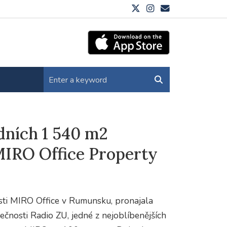
dních 1 540 m2
MIRO Office Property
osti MIRO Office v Rumunsku, pronajala
čnosti Radio ZU, jedné z nejoblíbenějších