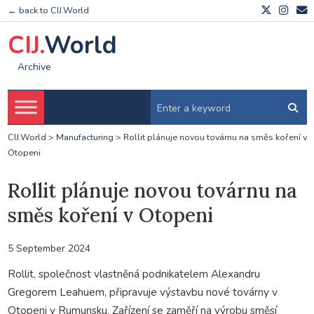
← back to CIJ.World
CIJ.
World
Archive
CIJ.World
>
Manufacturing
>
Rollit plánuje novou továrnu na směs koření v
Otopeni
Rollit plánuje novou továrnu na
směs koření v Otopeni
5 September 2024
Rollit, společnost vlastněná podnikatelem Alexandru
Gregorem Leahuem, připravuje výstavbu nové továrny v
Otopeni v Rumunsku. Zařízení se zaměří na výrobu směsí