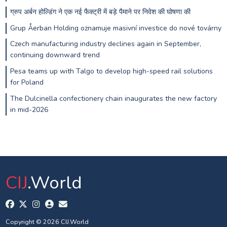
ग्रुप अर्बन होल्डिंग ने एक नई फैक्ट्री में बड़े पैमाने पर निवेश की घोषणा की
Grup Åerban Holding oznamuje masivní investice do nové továrny
Czech manufacturing industry declines again in September,
continuing downward trend
Pesa teams up with Talgo to develop high-speed rail solutions
for Poland
The Dulcinella confectionery chain inaugurates the new factory
in mid-2026
CIJ
.World
Copyright © 2026 CIJ.World