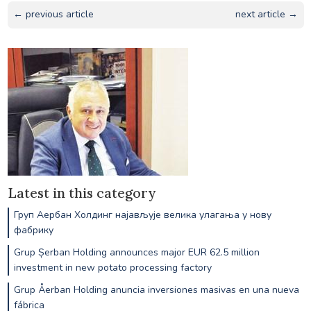
← previous article
next article →
Latest in this category
Груп Аербан Холдинг најављује велика улагања у нову
фабрику
Grup Șerban Holding announces major EUR 62.5 million
investment in new potato processing factory
Grup Åerban Holding anuncia inversiones masivas en una nueva
fábrica