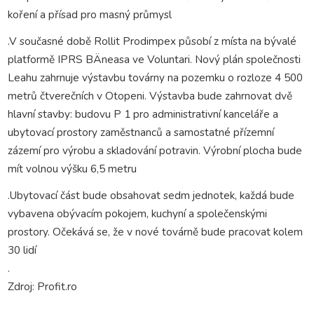
koření a přísad pro masný průmysl
.V současné době Rollit Prodimpex působí z místa na bývalé
platformě IPRS BÄneasa ve Voluntari. Nový plán společnosti
Leahu zahrnuje výstavbu továrny na pozemku o rozloze 4 500
metrů čtverečních v Otopeni. Výstavba bude zahrnovat dvě
hlavní stavby: budovu P 1 pro administrativní kanceláře a
ubytovací prostory zaměstnanců a samostatné přízemní
zázemí pro výrobu a skladování potravin. Výrobní plocha bude
mít volnou výšku 6,5 metru
.Ubytovací část bude obsahovat sedm jednotek, každá bude
vybavena obývacím pokojem, kuchyní a společenskými
prostory. Očekává se, že v nové továrně bude pracovat kolem
30 lidí
.
Zdroj: Profit.ro