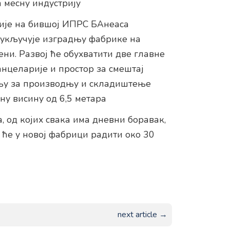
 месну индустрију
ције на бившој ИПРС БАнеаса
 укључује изградњу фабрике на
ни. Развој ће обухватити две главне
анцеларије и простор за смештај
мљу за производњу и складиштење
ну висину од 6,5 метара
, од којих свака има дневни боравак,
 ће у новој фабрици радити око 30
next article →