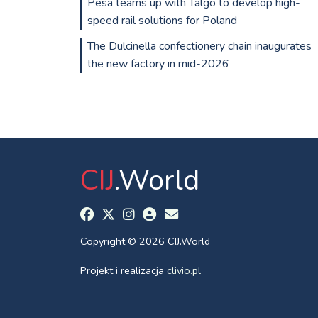
Pesa teams up with Talgo to develop high-
speed rail solutions for Poland
The Dulcinella confectionery chain inaugurates
the new factory in mid-2026
CIJ
.World
Copyright © 2026 CIJ.World
Projekt i realizacja
clivio.pl