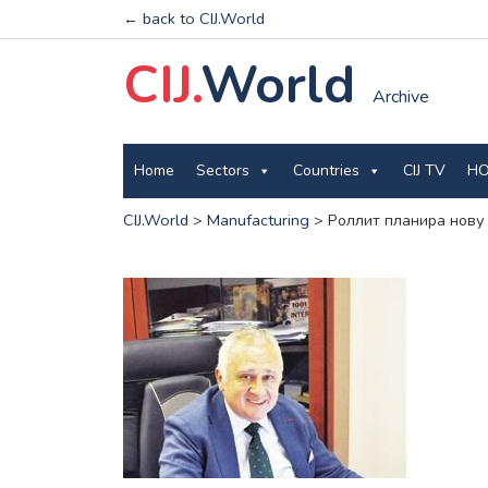
← back to CIJ.World
CIJ.
World
Archive
Home
Sectors
Countries
CIJ TV
HO
CIJ.World
>
Manufacturing
>
Роллит планира нову