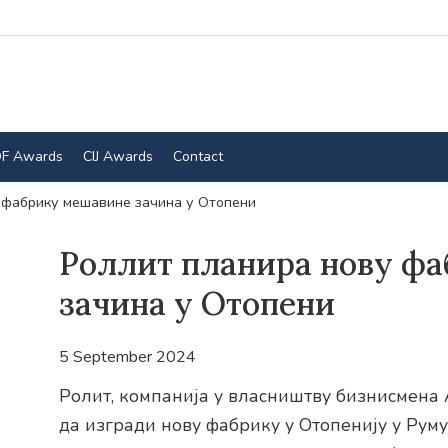
F Awards
CIJ Awards
Contact
 фабрику мешавине зачина у Отопени
Роллит планира нову ф
зачина у Отопени
5 September 2024
Ролит, компанија у власништву бизнисмена 
да изгради нову фабрику у Отопенију у Руму