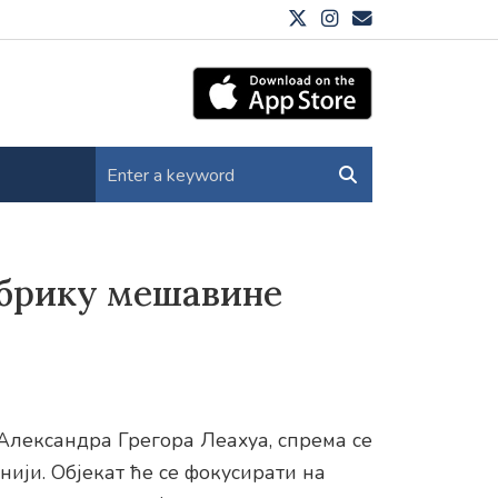
абрику мешавине
Александра Грегора Леахуа, спрема се
нији. Објекат ће се фокусирати на