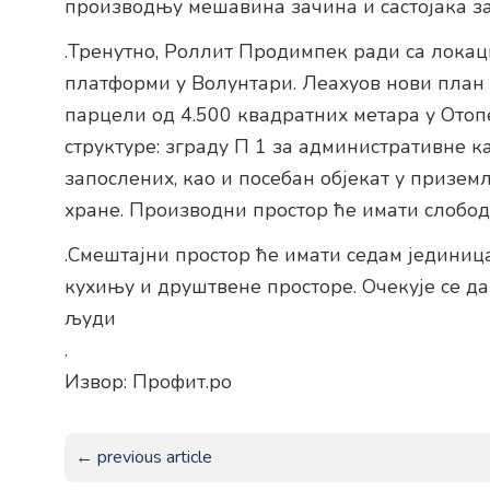
производњу мешавина зачина и састојака за
.Тренутно, Роллит Продимпек ради са лока
платформи у Волунтари. Леахуов нови план
парцели од 4.500 квадратних метара у Отопе
структуре: зграду П 1 за административне к
запослених, као и посебан објекат у призе
хране. Производни простор ће имати слобод
.Смештајни простор ће имати седам јединица
кухињу и друштвене просторе. Очекује се да
људи
.
Извор: Профит.ро
← previous article