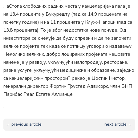
. .аСтопа слободних радних места у канцеларијама пала је
на 13,4 процента у Букурешту (пад са 14,9 процената на
почетку године) и на 11 процената у Клуж-Напоци (пад са
13,8 процената). То је због недостатка нове понуде. Од
инвеститора се очекује да буду опрезни и да ће започети
велике пројекте тек када се потпишу уговори о издавању.
Неколико великих, добро лоцираних пројеката мешовите
намене је у развоју, укључујући малопродају, ресторане,
разне услуге, укључујући медицинске и образовне, заједно
са канцеларијским простором“, рекао је Цостин Нистор,
генерални директор Фортим Трустед Адвисорс, члан БНП
Парибас Реал Естате Аллианце
.
← previous article
next article →