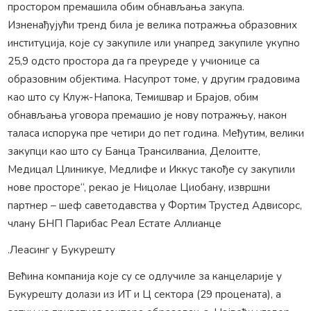
простором премашила обим обнављања закупа.
Изненађујући тренд била је велика потражња образовних
институција, које су закупиле или унапред закупиле укупно
25,9 одсто простора да га преуреде у учионице са
образовним објектима. Насупрот томе, у другим градовима
као што су Клуж-Напока, Темишвар и Брајов, обим
обнављања уговора премашио је нову потражњу, након
таласа испорука пре четири до пет година. Међутим, велики
закупци као што су Банца Трансилваниа, Делоитте,
Медицал Цлиникуе, Медлифе и Иккус такође су закупили
нове просторе“, рекао је Ницолае Циобану, извршни
партнер – шеф саветодавства у Фортим Трустед Адвисорс,
члану БНП Парибас Реал Естате Аллианце
.Леасинг у Букурешту
Већина компанија које су се одлучиле за канцеларије у
Букурешту долази из ИТ и Ц сектора (29 процената), а