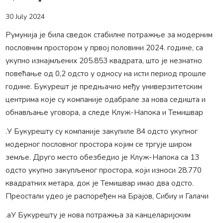
30 July 2024
Румунија је била сведок стабилне потражње за модерним
пословним простором у првој половини 2024. године, са
укупно изнајмљених 205.853 квадрата, што је незнатно
повећање од 0,2 одсто у односу на исти период прошле
године. Букурешт је предњачио међу универзитетским
центрима које су компаније одабрале за нова седишта и
обнављање уговора, а следе Клуж-Напока и Темишвар
.У Букурешту су компаније закупиле 84 одсто укупног
модерног пословног простора којим се тргује широм
земље. Друго место обезбедио је Клуж-Напока са 13
одсто укупно закупљеног простора, који износи 28.770
квадратних метара, док је Темишвар имао два одсто.
Преостали удео је распоређен на Брајов, Сибиу и Галачи
.аУ Букурешту је нова потражња за канцеларијским