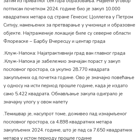
затим из приватног сектора образовања. Највећи уговор
потписан почетком 2024. године био је закуп 10.000
квадратних метара од стране Генесис Цоллегеа у Петром
Ситију, намењених за претварање у учионице и образовне
објекте. Најтраженије локације биле су северне области
Флореаске – Барбу Вчересцу и центар града
.Клуж-Напока: Најатрактивнији град ван главног града
.Клуж-Напока је забележио значајан пораст у закуп
пословног простора, са укупно 28.770 квадрата
закупљених од почетка године. Ово је значајно повећање
у односу на исти период прошле године, када је издато
само 5.422 квадрата. Обнављање закупа одиграло је
значајну улогу у овом налету
.Темишвар је, насупрот томе, доживео пад изнајмљеног
пословног простора, са 4.898 квадратних метара
закупљених 2024. године, што је пад са 7.650 квадратних
метара у истом периоду прошле године