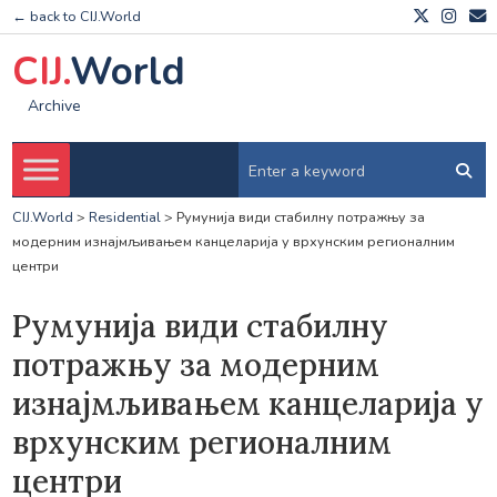
← back to CIJ.World
CIJ.
World
Archive
CIJ.World
>
Residential
>
Румунија види стабилну потражњу за
модерним изнајмљивањем канцеларија у врхунским регионалним
центри
Румунија види стабилну
потражњу за модерним
изнајмљивањем канцеларија у
врхунским регионалним
центри