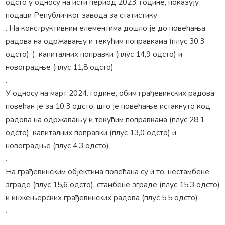
одсто у односу на исти период 2023. године, показују
подаци Републичког завода за статистику
. На конструктивним елементима дошло је до повећања
радова на одржавању и текућим поправкама (плус 30,3
одсто). ), капиталних поправки (плус 14,9 одсто) и
новоградње (плус 11,8 одсто)
.
У односу на март 2024. године, обим грађевинских радова
повећан је за 10,3 одсто, што је повећање истакнуто код
радова на одржавању и текућим поправкама (плус 28,1
одсто), капиталних поправки (плус 13,0 одсто) и
новоградње (плус 4,3 одсто)
.
На грађевинским објектима повећана су и то: нестамбене
зграде (плус 15,6 одсто), стамбене зграде (плус 15,3 одсто)
и инжењерских грађевинских радова (плус 5,5 одсто)
.