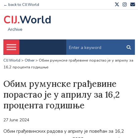
← back to CIJ.World
CIJ.
World
Archive
CIJ.World
>
Other
>
Обим румунске грађевине порастао је у априлу за
16,2 процента годишње
Обим румунске грађевине
порастао је у априлу за 16,2
процента годишње
27 June 2024
Обим грађевинских радова у априлу је повећан за 16,2