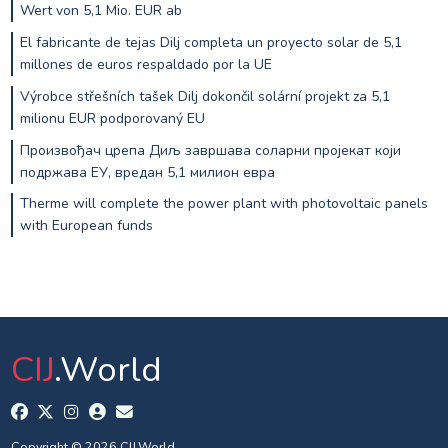
Wert von 5,1 Mio. EUR ab
El fabricante de tejas Dilj completa un proyecto solar de 5,1
millones de euros respaldado por la UE
Výrobce střešních tašek Dilj dokončil solární projekt za 5,1
milionu EUR podporovaný EU
Произвођач црепа Диљ завршава соларни пројекат који
подржава ЕУ, вредан 5,1 милион евра
Therme will complete the power plant with photovoltaic panels
with European funds
CIJ
.World
Copyright © 2026 CIJ.World