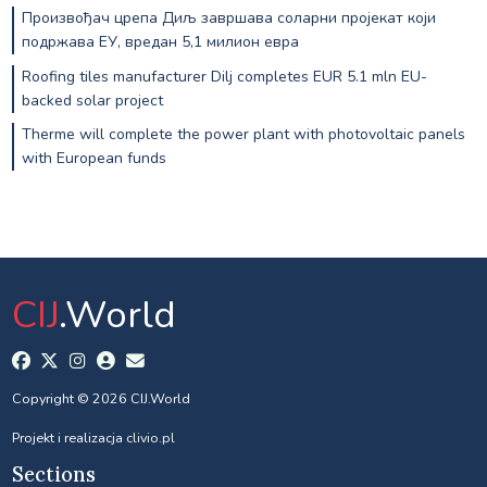
Произвођач црепа Диљ завршава соларни пројекат који
подржава ЕУ, вредан 5,1 милион евра
Roofing tiles manufacturer Dilj completes EUR 5.1 mln EU-
backed solar project
Therme will complete the power plant with photovoltaic panels
with European funds
CIJ
.World
Copyright © 2026 CIJ.World
Projekt i realizacja
clivio.pl
Sections