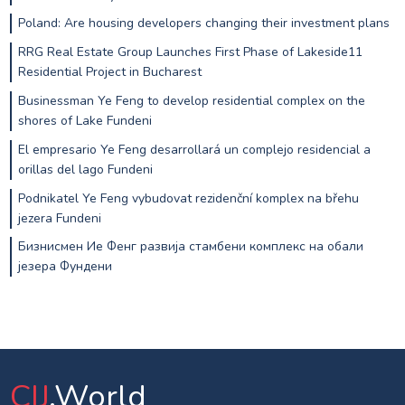
Poland: Are housing developers changing their investment plans
RRG Real Estate Group Launches First Phase of Lakeside11
Residential Project in Bucharest
Businessman Ye Feng to develop residential complex on the
shores of Lake Fundeni
El empresario Ye Feng desarrollará un complejo residencial a
orillas del lago Fundeni
Podnikatel Ye Feng vybudovat rezidenční komplex na břehu
jezera Fundeni
Бизнисмен Ие Фенг развија стамбени комплекс на обали
језера Фундени
CIJ
.World