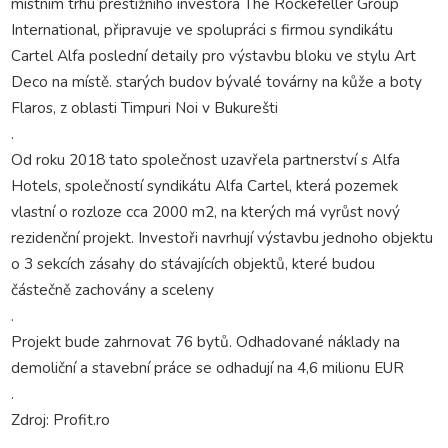
místním trhu prestižního investora The Rockefeller Group
International, připravuje ve spolupráci s firmou syndikátu
Cartel Alfa poslední detaily pro výstavbu bloku ve stylu Art
Deco na místě. starých budov bývalé továrny na kůže a boty
Flaros, z oblasti Timpuri Noi v Bukurešti
.
Od roku 2018 tato společnost uzavřela partnerství s Alfa
Hotels, společností syndikátu Alfa Cartel, která pozemek
vlastní o rozloze cca 2000 m2, na kterých má vyrůst nový
rezidenční projekt. Investoři navrhují výstavbu jednoho objektu
o 3 sekcích zásahy do stávajících objektů, které budou
částečně zachovány a sceleny
.
Projekt bude zahrnovat 76 bytů. Odhadované náklady na
demoliční a stavební práce se odhadují na 4,6 milionu EUR
.
Zdroj: Profit.ro