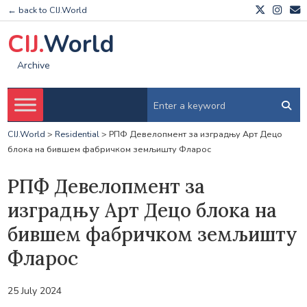
← back to CIJ.World
CIJ.
World
Archive
CIJ.World
>
Residential
>
РПФ Девелопмент за изградњу Арт Децо
блока на бившем фабричком земљишту Фларос
РПФ Девелопмент за
изградњу Арт Децо блока на
бившем фабричком земљишту
Фларос
25 July 2024