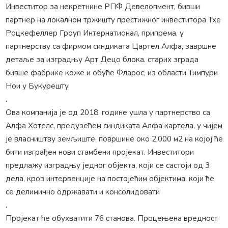
Инвеститор за некретнине РПФ Девелопмент, бивши
партнер на локалном тржишту престижног инвеститора Тхе
Роцкефеллер Гроуп Интернатионал, припрема, у
партнерству са фирмом синдиката Цартел Алфа, завршне
детаље за изградњу Арт Децо блока. старих зграда
бивше фабрике коже и обуће Фларос, из области Тимпури
Нои у Букурешту
.
Ова компанија је од 2018. године ушла у партнерство са
Алфа Хотелс, предузећем синдиката Алфа картела, у чијем
је власништву земљиште. површине око 2.000 м2 на којој ће
бити изграђен нови стамбени пројекат. Инвеститори
предлажу изградњу једног објекта, који се састоји од 3
дела, кроз интервенције на постојећим објектима, који ће
се делимично одржавати и консолидовати
.
Пројекат ће обухватити 76 станова. Процењена вредност