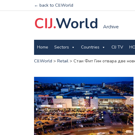
← back to CIJ.World
CIJ.
World
Archive
Home
Sectors
Countries
CIJ TV
HO
CIJ.World
>
Retail
>
Стаи Фит Гим отвара две нов