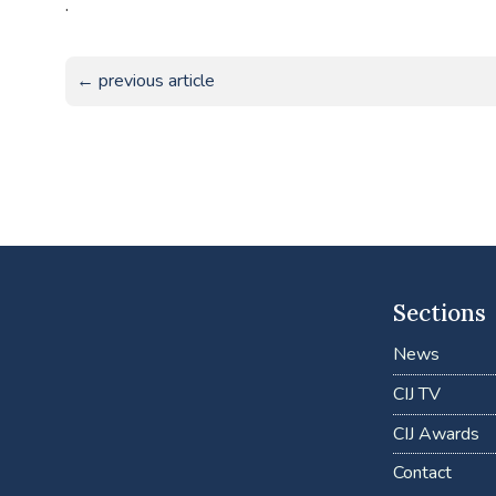
.
← previous article
Sections
News
CIJ TV
CIJ Awards
Contact