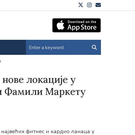
а
 нове локације у
и Фамили Маркету
 највећих фитнес и кардио ланаца у