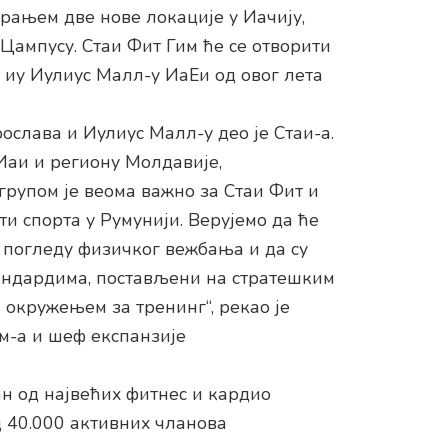
арањем две нове локације у Иачију,
Цампусу. Стаи Фит Гим ће се отворити
 иу Иулиус Малл-у ИаЕи од овог лета
слава и Иулиус Малл-у део је Стаи-а.
 Иаи и региону Молдавије,
рупом је веома важно за Стаи Фит и
ти спорта у Румунији. Верујемо да ће
у погледу физичког вежбања и да су
андардима, постављени на стратешким
 окружењем за тренинг“, рекао је
м-а и шеф експанзије
ан од највећих фитнес и кардио
д 40.000 активних чланова