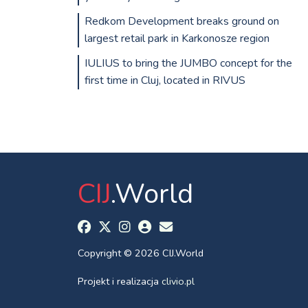
Redkom Development breaks ground on
largest retail park in Karkonosze region
IULIUS to bring the JUMBO concept for the
first time in Cluj, located in RIVUS
CIJ
.World
Copyright © 2026 CIJ.World
Projekt i realizacja
clivio.pl