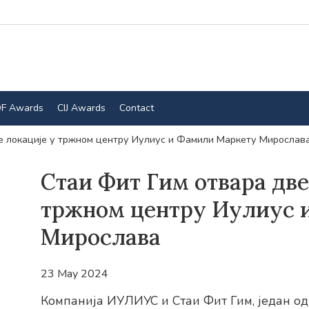
F Awards
CIJ Awards
Contact
е локације у тржном центру Иулиус и Фамили Маркету Мирослав
Стаи Фит Гим отвара две
тржном центру Иулиус 
Мирослава
23 May 2024
Компанија ИУЛИУС и Стаи Фит Гим, један од