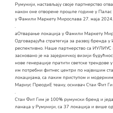
Румунији, настављају своје партнерство отв
након оне отворене прошле године у Палас 
у Фамили Маркету Мирослава 27. маја 2024.
.
аОтварање локација у Фамили Маркету Миро
Одговарајућа стратегија за развој бренда у
респективно. Наше партнерство са ИУЛИУС г
засновано је на заједничкој визији будућнос
нове генерације пратити светске трендове 
им потребни фитнес центри по највишим ст
локацијама, са лаким приступом и модерним
Мариус ПреодиЕ теану, оснивач Стаи Фит Ги
.
Стаи Фит Гим је 100% румунски бренд и јед
ланаца у Румунији, са 37 локација и више о