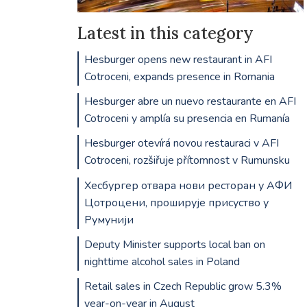
Latest in this category
Hesburger opens new restaurant in AFI
Cotroceni, expands presence in Romania
Hesburger abre un nuevo restaurante en AFI
Cotroceni y amplía su presencia en Rumanía
Hesburger otevírá novou restauraci v AFI
Cotroceni, rozšiřuje přítomnost v Rumunsku
Хесбургер отвара нови ресторан у АФИ
Цотроцени, проширује присуство у
Румунији
Deputy Minister supports local ban on
nighttime alcohol sales in Poland
Retail sales in Czech Republic grow 5.3%
year-on-year in August