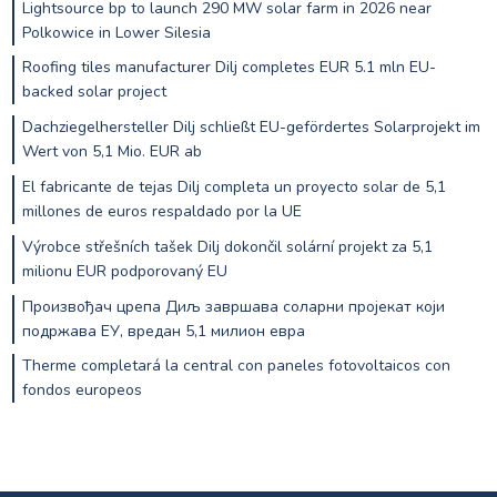
Lightsource bp to launch 290 MW solar farm in 2026 near
Polkowice in Lower Silesia
Roofing tiles manufacturer Dilj completes EUR 5.1 mln EU-
backed solar project
Dachziegelhersteller Dilj schließt EU-gefördertes Solarprojekt im
Wert von 5,1 Mio. EUR ab
El fabricante de tejas Dilj completa un proyecto solar de 5,1
millones de euros respaldado por la UE
Výrobce střešních tašek Dilj dokončil solární projekt za 5,1
milionu EUR podporovaný EU
Произвођач црепа Диљ завршава соларни пројекат који
подржава ЕУ, вредан 5,1 милион евра
Therme completará la central con paneles fotovoltaicos con
fondos europeos