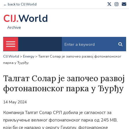
← back to CIJ.World
CIJ.
World
Archive
CIJ.World
>
Energy
>
Талгат Солар је започео развој фотонапонског
парка у Ђурђу
Талгат Солар је започео развој
фотонапонског парка у Ђурђу
14 May 2024
Компанија Талгат Солар СРЛ добила је сагласност за
прикључење великог фотонапонског парка од 245 МВ,
који би се налазио у округу Гиургиу, фотонапонске