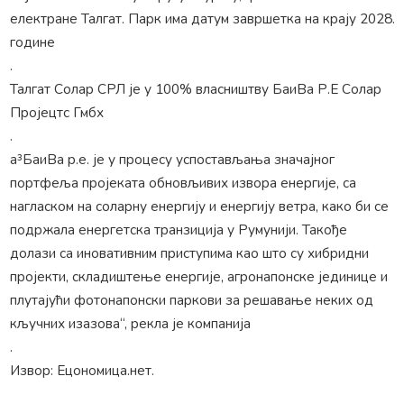
електране Талгат. Парк има датум завршетка на крају 2028.
године
.
Талгат Солар СРЛ је у 100% власништву БаиВа Р.Е Солар
Пројецтс Гмбх
.
а³БаиВа р.е. је у процесу успостављања значајног
портфеља пројеката обновљивих извора енергије, са
нагласком на соларну енергију и енергију ветра, како би се
подржала енергетска транзиција у Румунији. Такође
долази са иновативним приступима као што су хибридни
пројекти, складиштење енергије, агронапонске јединице и
плутајући фотонапонски паркови за решавање неких од
кључних изазова“, рекла је компанија
.
Извор: Ецономица.нет.