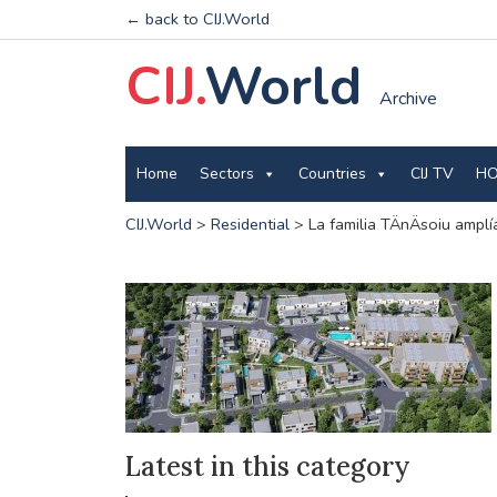
← back to CIJ.World
CIJ.
World
Archive
Home
Sectors
Countries
CIJ TV
HO
CIJ.World
>
Residential
>
La familia TÄnÄsoiu amplí
Latest in this category