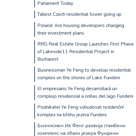
Parlament Today
Tallest Czech residential tower going up
Poland: Are housing developers changing
their investment plans
RRG Real Estate Group Launches First Phase
of Lakeside11 Residential Project in
Bucharest
Businessman Ye Feng to develop residential
complex on the shores of Lake Fundeni
El empresario Ye Feng desarrollará un
complejo residencial a orillas del lago Fundeni
Podnikatel Ye Feng vybudovat rezidenční
komplex na břehu jezera Fundeni
Бизнисмен Ие Фенг развија стамбени
комплекс на обали језера Фундени