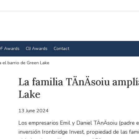
F Awards
CIJ Awards
Contact
a el barrio de Green Lake
La familia TÄnÄsoiu amplí
Lake
13 June 2024
Los empresarios Emil y Daniel TÄnÄsoiu (padre e 
inversión Ironbridge Invest, propiedad de las fam