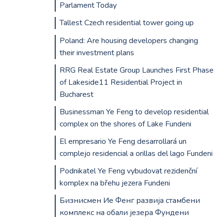
Parlament Today
Tallest Czech residential tower going up
Poland: Are housing developers changing
their investment plans
RRG Real Estate Group Launches First Phase
of Lakeside11 Residential Project in
Bucharest
Businessman Ye Feng to develop residential
complex on the shores of Lake Fundeni
El empresario Ye Feng desarrollará un
complejo residencial a orillas del lago Fundeni
Podnikatel Ye Feng vybudovat rezidenční
komplex na břehu jezera Fundeni
Бизнисмен Ие Фенг развија стамбени
комплекс на обали језера Фундени