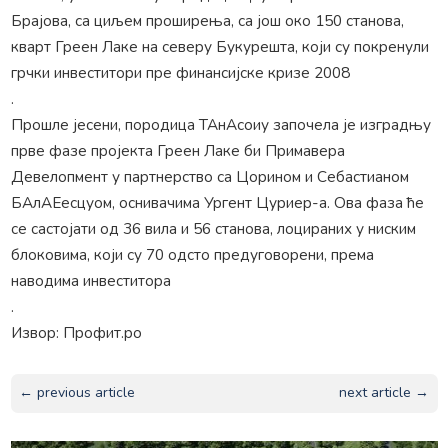
Брајова, са циљем проширења, са још око 150 станова,
кварт Греен Лаке на северу Букурешта, који су покренули
грчки инвеститори пре финансијске кризе 2008
.
Прошле јесени, породица ТАнАсоиу започела је изградњу
прве фазе пројекта Греен Лаке би Примавера
Девелопмент у партнерство са Цорином и Себастианом
БАлАЕесцуом, оснивачима Ургент Цуриер-а. Ова фаза ће
се састојати од 36 вила и 56 станова, лоцираних у ниским
блоковима, који су 70 одсто предуговорени, према
наводима инвеститора
.
Извор: Профит.ро
← previous article
next article →