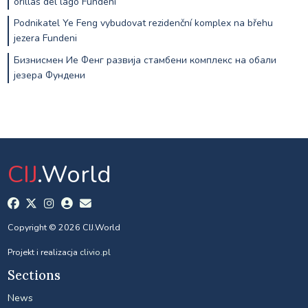
orillas del lago Fundeni
Podnikatel Ye Feng vybudovat rezidenční komplex na břehu
jezera Fundeni
Бизнисмен Ие Фенг развија стамбени комплекс на обали
језера Фундени
CIJ
.World
Copyright © 2026 CIJ.World
Projekt i realizacja
clivio.pl
Sections
News