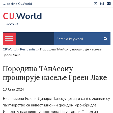
← back to CIJ.World
CIJ.
World
Archive
CIJ.World
>
Residential
>
Породица ТАнАсоиу проширује насеље
Греен Лаке
Породица ТАнАсоиу
проширује насеље Греен Лаке
13 June 2024
Бизнисмени Емил и Данијел Тансоју (отац и син) склопили су
партнерство са инвестиционим фондом Иронбридге
Инвест, у власништву породица Циунгара и Павел из