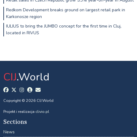
Retail sales in Czech Republic grow 5.3% year-on-year in August
Redkom Development breaks ground on largest retail park in
Karkonosze region
IULIUS to bring the JUMBO concept for the first time in Cluj,
located in RIVUS
CIJ
.World
Copyright © 2026 CIJ.World
Projekt i realizacja
clivio.pl
Sections
News