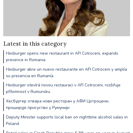
Latest in this category
Hesburger opens new restaurant in AFI Cotroceni, expands
presence in Romania
Hesburger abre un nuevo restaurante en AFI Cotroceni y amplía
su presencia en Rumanía
Hesburger otevírá novou restauraci v AFI Cotroceni, rozšiřuje
přítomnost v Rumunsku
Хесбургер отвара нови ресторан у АФИ Цотроцени,
проширује присуство у Румунији
Deputy Minister supports local ban on nighttime alcohol sales in
Poland