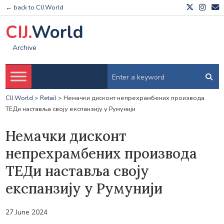
← back to CIJ.World
CIJ.
World
Archive
CIJ.World
>
Retail
>
Немачки дисконт непрехрамбених производа
ТЕДи наставља своју експанзију у Румунији
Немачки дисконт
непрехрамбених производа
ТЕДи наставља своју
експанзију у Румунији
27 June 2024