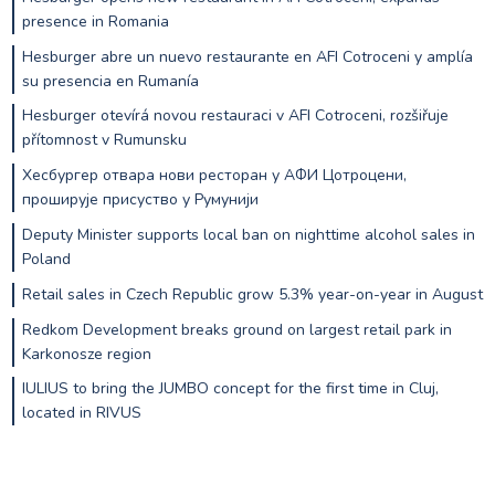
presence in Romania
Hesburger abre un nuevo restaurante en AFI Cotroceni y amplía
su presencia en Rumanía
Hesburger otevírá novou restauraci v AFI Cotroceni, rozšiřuje
přítomnost v Rumunsku
Хесбургер отвара нови ресторан у АФИ Цотроцени,
проширује присуство у Румунији
Deputy Minister supports local ban on nighttime alcohol sales in
Poland
Retail sales in Czech Republic grow 5.3% year-on-year in August
Redkom Development breaks ground on largest retail park in
Karkonosze region
IULIUS to bring the JUMBO concept for the first time in Cluj,
located in RIVUS