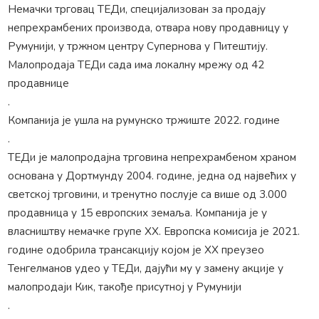
Немачки трговац ТЕДи, специјализован за продају
непрехрамбених производа, отвара нову продавницу у
Румунији, у тржном центру Супернова у Питештију.
Малопродаја ТЕДи сада има локалну мрежу од 42
продавнице
.
Компанија је ушла на румунско тржиште 2022. године
.
ТЕДи је малопродајна трговина непрехрамбеном храном
основана у Дортмунду 2004. године, једна од највећих у
светској трговини, и тренутно послује са више од 3.000
продавница у 15 европских земаља. Компанија је у
власништву немачке групе ХХ. Европска комисија је 2021.
године одобрила трансакцију којом је ХХ преузео
Тенгелманов удео у ТЕДи, дајући му у замену акције у
малопродаји Кик, такође присутној у Румунији
.